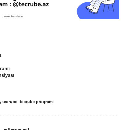
ı
ramı
nsiyası
,
tecrube
,
tecrube proqrami