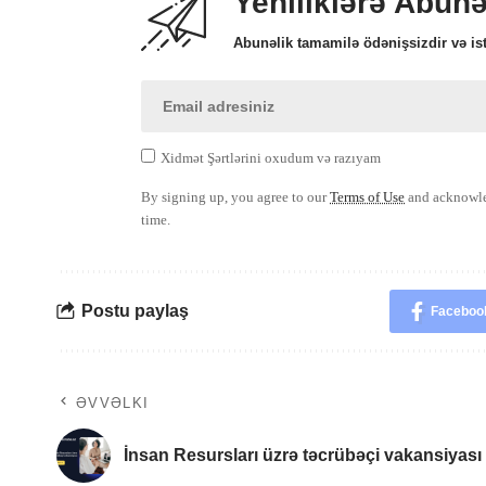
Yeniliklərə Abun
Abunəlik tamamilə ödənişsizdir və ist
Xidmət Şərtlərini oxudum və razıyam
By signing up, you agree to our
Terms of Use
and acknowled
time.
Postu paylaş
Faceboo
ƏVVƏLKI
İnsan Resursları üzrə təcrübəçi vakansiyası