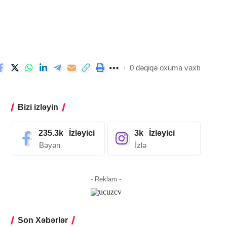
0 dəqiqə oxuma vaxtı
Bizi izləyin
235.3k
İzləyici
3k
İzləyici
Bəyən
İzlə
- Reklam -
Son Xəbərlər