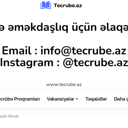
crübə Proqramları
Vakansiyalar
Təqaüdlər
Daha 
üçün fürsət