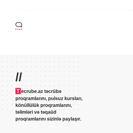
//
T
ecrube.az təcrübə
proqramlarını, pulsuz kursları,
könüllülük proqramlarını,
təlimləri və təqaüd
proqramlarını sizinlə paylaşır.