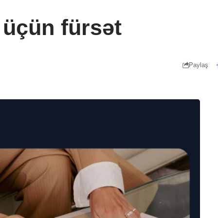
 üçün fürsət
Paylaş