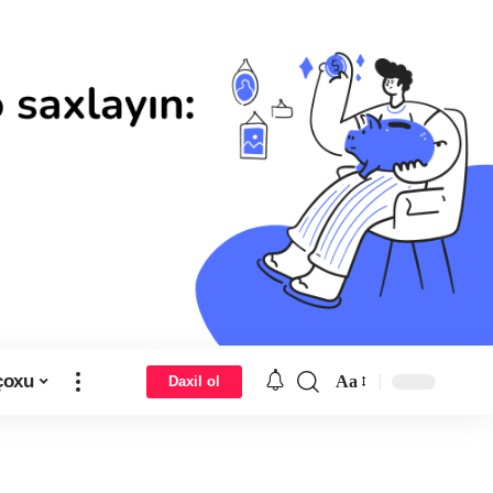
çoxu
Aa
Daxil ol