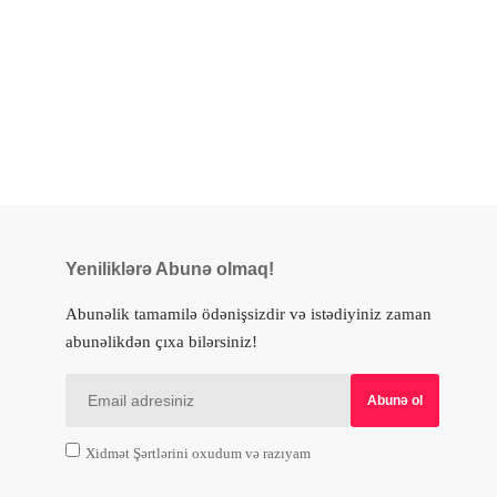
Yeniliklərə Abunə olmaq!
Abunəlik tamamilə ödənişsizdir və istədiyiniz zaman
abunəlikdən çıxa bilərsiniz!
Xidmət Şərtlərini oxudum və razıyam