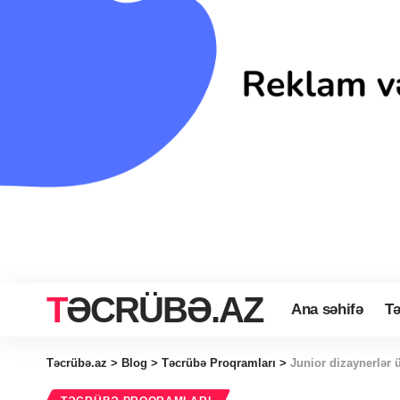
TƏCRÜBƏ.AZ
Ana səhifə
Tə
Təcrübə.az
>
Blog
>
Təcrübə Proqramları
>
Junior dizaynerlər 