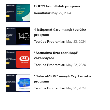
COP29 könüllülük proqramı
Könüllülük
May 29, 2024
4 istiqamət üzrə maaşlı təcrübə
proqramı
Təcrübə Proqramları
May 23, 2024
“Satınalma üzrə təcrübəçi”
vakansiyası
Təcrübə Proqramları
May 22, 2024
“GələcəkSƏN” maaşlı Yay Təcrübə
proqramı
Təcrübə Proqramları
May 21, 2024