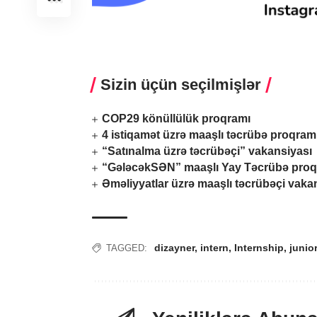
Sizin üçün seçilmişlər
COP29 könüllülük proqramı
4 istiqamət üzrə maaşlı təcrübə proqram
“Satınalma üzrə təcrübəçi” vakansiyası
“GələcəkSƏN” maaşlı Yay Təcrübə proq
Əməliyyatlar üzrə maaşlı təcrübəçi vaka
dizayner
,
intern
,
Internship
,
junior
TAGGED: