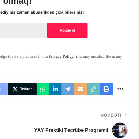
ə olmaq!
ədiyiniz zaman abunəlikdən çıxa bilərsiniz!
ge the data practices in our
Privacy Policy
. You may unsubscribe at any
k
Twitter
NÖVBƏTI
YAY Praktiki Təcrübə Proqramı!