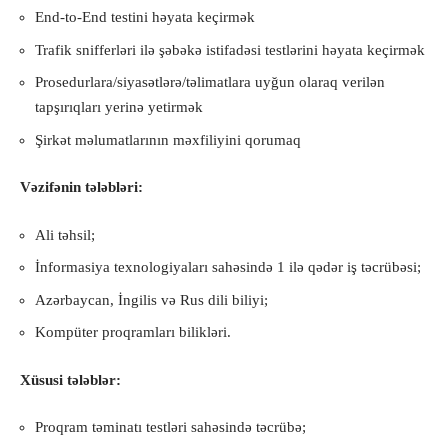
End-to-End testini həyata keçirmək
Trafik snifferləri ilə şəbəkə istifadəsi testlərini həyata keçirmək
Prosedurlara/siyasətlərə/təlimatlara uyğun olaraq verilən
tapşırıqları yerinə yetirmək
Şirkət məlumatlarının məxfiliyini qorumaq
Vəzifənin tələbləri:
Ali təhsil;
İnformasiya texnologiyaları sahəsində 1 ilə qədər iş təcrübəsi;
Azərbaycan, İngilis və Rus dili biliyi;
Kompüter proqramları bilikləri.
Xüsusi tələblər:
Proqram təminatı testləri sahəsində təcrübə;