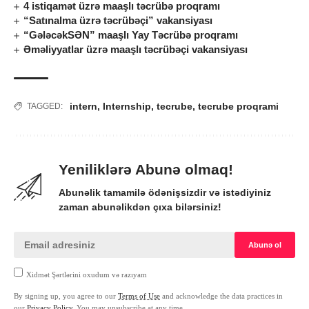
4 istiqamət üzrə maaşlı təcrübə proqramı
“Satınalma üzrə təcrübəçi” vakansiyası
“GələcəkSƏN” maaşlı Yay Təcrübə proqramı
Əməliyyatlar üzrə maaşlı təcrübəçi vakansiyası
intern
,
Internship
,
tecrube
,
tecrube proqrami
TAGGED:
Yeniliklərə Abunə olmaq!
Abunəlik tamamilə ödənişsizdir və istədiyiniz
zaman abunəlikdən çıxa bilərsiniz!
Xidmət Şərtlərini oxudum və razıyam
By signing up, you agree to our
Terms of Use
and acknowledge the data practices in
our
Privacy Policy
. You may unsubscribe at any time.