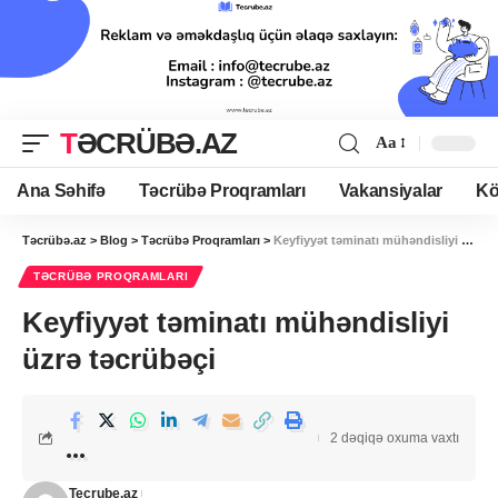
TƏCRÜBƏ.AZ
Aa
Ana Səhifə
Təcrübə Proqramları
Vakansiyalar
Kö
Təcrübə.az
>
Blog
>
Təcrübə Proqramları
>
Keyfiyyət təminatı mühəndisliyi üzrə təcrübəçi
TƏCRÜBƏ PROQRAMLARI
Keyfiyyət təminatı mühəndisliyi
üzrə təcrübəçi
2 dəqiqə oxuma vaxtı
Tecrube.az