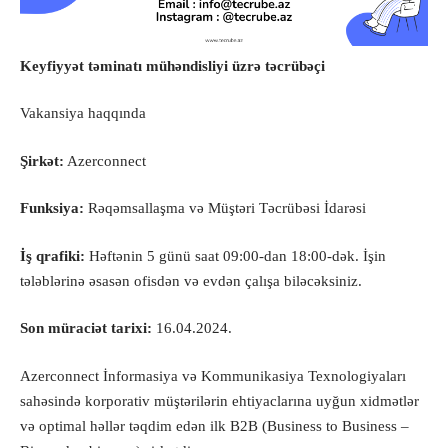
Keyfiyyət təminatı mühəndisliyi üzrə təcrübəçi
Vakansiya haqqında
Şirkət:
Azerconnect
Funksiya:
Rəqəmsallaşma və Müştəri Təcrübəsi İdarəsi
İş qrafiki:
Həftənin 5 günü saat 09:00-dan 18:00-dək. İşin
tələblərinə əsasən ofisdən və evdən çalışa biləcəksiniz.
Son müraciət tarixi:
16.04.2024.
Azerconnect İnformasiya və Kommunikasiya Texnologiyaları
sahəsində korporativ müştərilərin ehtiyaclarına uyğun xidmətlər
və optimal həllər təqdim edən ilk B2B (Business to Business –