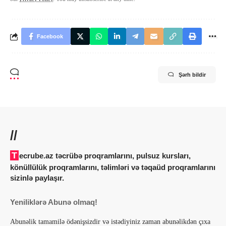
Facebook
Şərh bildir
//
Tecrube.az təcrübə proqramlarını, pulsuz kursları,
könüllülük proqramlarını, təlimləri və təqaüd proqramlarını
sizinlə paylaşır.
Yeniliklərə Abunə olmaq!
Abunəlik tamamilə ödənişsizdir və istədiyiniz zaman abunəlikdən çıxa