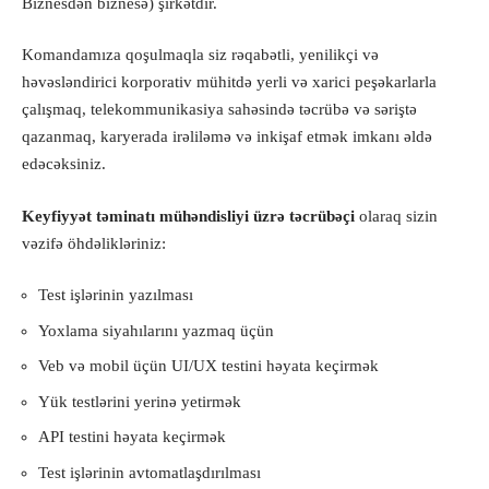
Biznesdən biznesə) şirkətdir.
Komandamıza qoşulmaqla siz rəqabətli, yenilikçi və
həvəsləndirici korporativ mühitdə yerli və xarici peşəkarlarla
çalışmaq, telekommunikasiya sahəsində təcrübə və səriştə
qazanmaq, karyerada irəliləmə və inkişaf etmək imkanı əldə
edəcəksiniz.
Keyfiyyət təminatı mühəndisliyi üzrə təcrübəçi
olaraq sizin
vəzifə öhdəlikləriniz:
Test işlərinin yazılması
Yoxlama siyahılarını yazmaq üçün
Veb və mobil üçün UI/UX testini həyata keçirmək
Yük testlərini yerinə yetirmək
API testini həyata keçirmək
Test işlərinin avtomatlaşdırılması