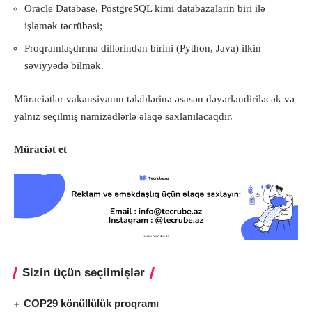
Oracle Database, PostgreSQL kimi databazaların biri ilə
işləmək təcrübəsi;
Proqramlaşdırma dillərindən birini (Python, Java) ilkin
səviyyədə bilmək.
Müraciətlər vakansiyanın tələblərinə əsasən dəyərləndiriləcək və
yalnız seçilmiş namizədlərlə əlaqə saxlanılacaqdır.
Müraciət et
Sizin üçün seçilmişlər
COP29 könüllülük proqramı