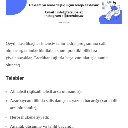
Qeyd: Təcrübəçilər intensiv təlim-tədris programına cəlb
olunacaq, təlimlər bitdikdən sonra praktiki biliklərə
yiyələnəcəklər. Təcrübəni uğurla başa vuranlar işlə təmin
oluncaq.
Tələblər
Ali təhsil (iqtisadi təhsil arzu olunandır);
Azərbaycan dilində səlis danışma, yazma bacarığı (xarici dili
arzuolunandır);
Hərbi mükəlləfiyyətli;
Analitik düşünmə və təhlil bacarığı;