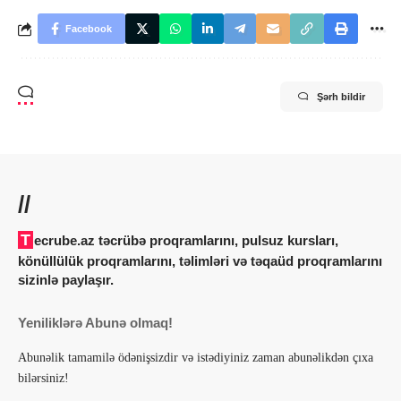
Facebook
Şərh bildir
//
Tecrube.az təcrübə proqramlarını, pulsuz kursları,
könüllülük proqramlarını, təlimləri və təqaüd proqramlarını
sizinlə paylaşır.
Yeniliklərə Abunə olmaq!
Abunəlik tamamilə ödənişsizdir və istədiyiniz zaman abunəlikdən çıxa
bilərsiniz!