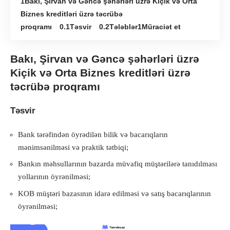
Bakı, Şirvan və Gəncə şəhərləri üzrə Kiçik və Orta
Biznes kreditləri üzrə təcrübə
proqramı
Təsvir
Tələblər
Müraciət et
Bakı, Şirvan və Gəncə şəhərləri üzrə
Kiçik və Orta Biznes kreditləri üzrə
təcrübə proqramı
Təsvir
Bank tərəfindən öyrədilən bilik və bacarıqların
mənimsənilməsi və praktik tətbiqi;
Bankın məhsullarının bazarda müvafiq müştərilərə tanıdılması
yollarının öyrənilməsi;
KOB müştəri bazasının idarə edilməsi və satış bacarıqlarının
öyrənilməsi;