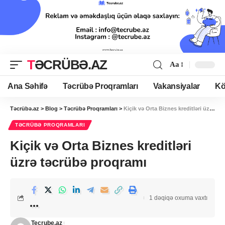
TƏCRÜBƏ.AZ
Aa
Ana Səhifə
Təcrübə Proqramları
Vakansiyalar
Kö
Təcrübə.az
>
Blog
>
Təcrübə Proqramları
>
Kiçik və Orta Biznes kreditləri üzrə təcrübə proqramı
TƏCRÜBƏ PROQRAMLARI
Kiçik və Orta Biznes kreditləri
üzrə təcrübə proqramı
1 dəqiqə oxuma vaxtı
Tecrube.az