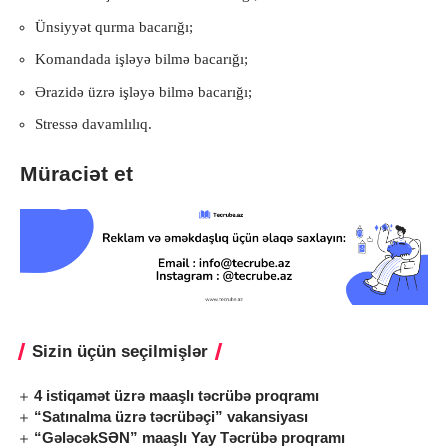
Ünsiyyət qurma bacarığı;
Komandada işləyə bilmə bacarığı;
Ərazidə üzrə işləyə bilmə bacarığı;
Stressə davamlılıq.
Müraciət et
Sizin üçün seçilmişlər
4 istiqamət üzrə maaşlı təcrübə proqramı
“Satınalma üzrə təcrübəçi” vakansiyası
“GələcəkSƏN” maaşlı Yay Təcrübə proqramı