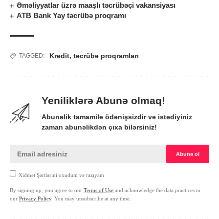
Əməliyyatlar üzrə maaşlı təcrübəçi vakansiyası
ATB Bank Yay təcrübə proqramı
Kredit
,
təcrübə proqramları
TAGGED:
Yeniliklərə Abunə olmaq!
Abunəlik tamamilə ödənişsizdir və istədiyiniz
zaman abunəlikdən çıxa bilərsiniz!
Xidmət Şərtlərini oxudum və razıyam
By signing up, you agree to our
Terms of Use
and acknowledge the data practices in
our
Privacy Policy
. You may unsubscribe at any time.