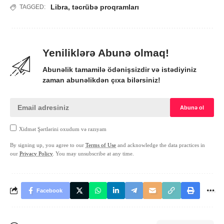
Libra
,
təcrübə proqramları
TAGGED:
Yeniliklərə Abunə olmaq!
Abunəlik tamamilə ödənişsizdir və istədiyiniz
zaman abunəlikdən çıxa bilərsiniz!
Xidmət Şərtlərini oxudum və razıyam
By signing up, you agree to our
Terms of Use
and acknowledge the data practices in
our
Privacy Policy
. You may unsubscribe at any time.
Facebook