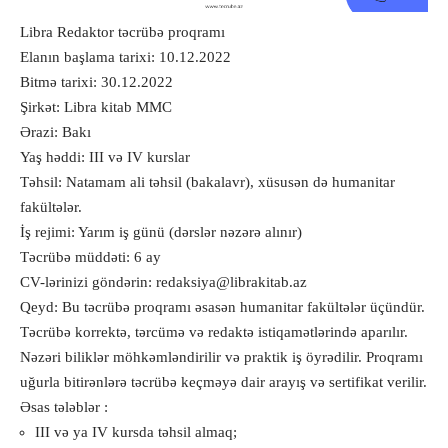
Libra Redaktor təcrübə proqramı
Elanın başlama tarixi: 10.12.2022
Bitmə tarixi: 30.12.2022
Şirkət: Libra kitab MMC
Ərazi: Bakı
Yaş həddi: III və IV kurslar
Təhsil: Natamam ali təhsil (bakalavr), xüsusən də humanitar
fakültələr.
İş rejimi: Yarım iş günü (dərslər nəzərə alınır)
Təcrübə müddəti: 6 ay
CV-lərinizi göndərin: redaksiya@librakitab.az
Qeyd: Bu təcrübə proqramı əsasən humanitar fakültələr üçündür.
Təcrübə korrektə, tərcümə və redaktə istiqamətlərində aparılır.
Nəzəri biliklər möhkəmləndirilir və praktik iş öyrədilir. Proqramı
uğurla bitirənlərə təcrübə keçməyə dair arayış və sertifikat verilir.
Əsas tələblər :
III və ya IV kursda təhsil almaq;