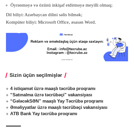
Öyrənməyə və özünü inkişaf etdirməyə meyilli olmaq;
Dil biliyi: Azərbaycan dilini səlis bilmək;
Kompüter biliyi: Microsoft Office, əsasən Word.
Sizin üçün seçilmişlər
4 istiqamət üzrə maaşlı təcrübə proqramı
“Satınalma üzrə təcrübəçi” vakansiyası
“GələcəkSƏN” maaşlı Yay Təcrübə proqramı
Əməliyyatlar üzrə maaşlı təcrübəçi vakansiyası
ATB Bank Yay təcrübə proqramı