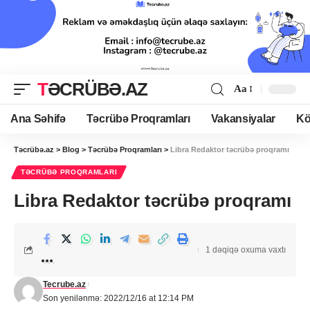
TƏCRÜBƏ.AZ
Aa
Ana Səhifə
Təcrübə Proqramları
Vakansiyalar
Kö
Təcrübə.az
>
Blog
>
Təcrübə Proqramları
>
Libra Redaktor təcrübə proqramı
TƏCRÜBƏ PROQRAMLARI
Libra Redaktor təcrübə proqramı
1 dəqiqə oxuma vaxtı
Tecrube.az
Son yenilənmə: 2022/12/16 at 12:14 PM