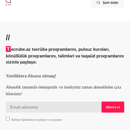
Şərh bildir
//
Tecrube.az təcrübə proqramlarını, pulsuz kursları,
könüllülük proqramlarını, təlimləri və təqaüd proqramlarını
sizinlə paylaşır.
Yeniliklərə Abunə olmaq!
Abunəlik tamamilə ödənişsizdir və istədiyiniz zaman abunəlikdən çıxa
bilərsiniz!
Xidmət Şərtlərini oxudum və razıyam