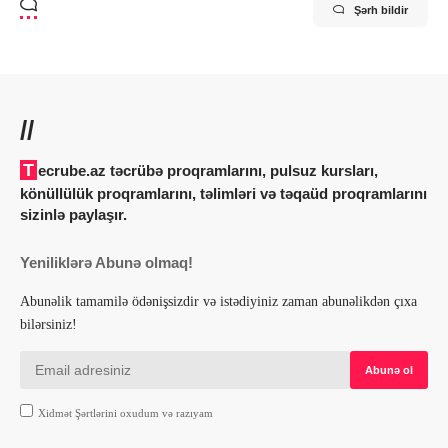
Şərh bildir
//
Tecrube.az təcrübə proqramlarını, pulsuz kursları,
könüllülük proqramlarını, təlimləri və təqaüd proqramlarını
sizinlə paylaşır.
Yeniliklərə Abunə olmaq!
Abunəlik tamamilə ödənişsizdir və istədiyiniz zaman abunəlikdən çıxa
bilərsiniz!
Xidmət Şərtlərini oxudum və razıyam