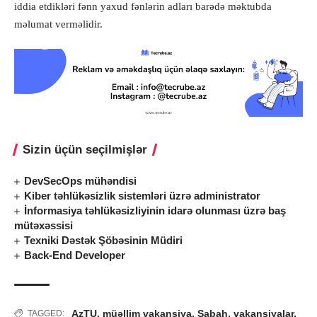
iddia etdikləri fənn yaxud fənlərin adları barədə məktubda
məlumat verməlidir.
Sizin üçün seçilmişlər
DevSecOps mühəndisi
Kiber təhlükəsizlik sistemləri üzrə administrator
İnformasiya təhlükəsizliyinin idarə olunması üzrə baş
mütəxəssisi
Texniki Dəstək Şöbəsinin Müdiri
Back-End Developer
AzTU
,
müəllim vakansiya
,
Sabah
,
vakansiyalar
,
TAGGED: