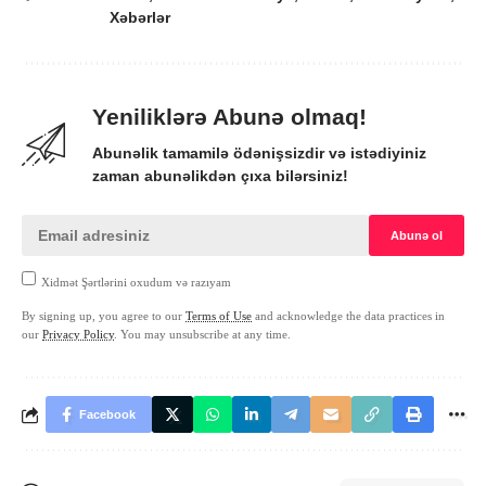
Xəbərlər
Yeniliklərə Abunə olmaq!
Abunəlik tamamilə ödənişsizdir və istədiyiniz
zaman abunəlikdən çıxa bilərsiniz!
Xidmət Şərtlərini oxudum və razıyam
By signing up, you agree to our
Terms of Use
and acknowledge the data practices in
our
Privacy Policy
. You may unsubscribe at any time.
Facebook