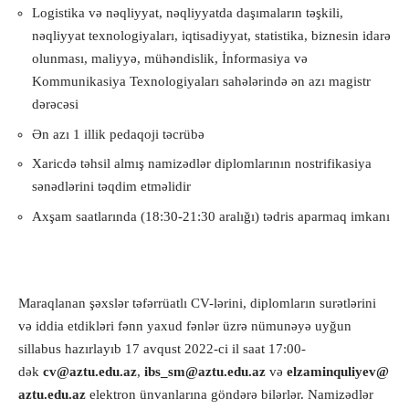
Logistika və nəqliyyat, nəqliyyatda daşımaların təşkili,
nəqliyyat texnologiyaları, iqtisadiyyat, statistika, biznesin idarə
olunması, maliyyə, mühəndislik, İnformasiya və
Kommunikasiya Texnologiyaları sahələrində ən azı magistr
dərəcəsi
Ən azı 1 illik pedaqoji təcrübə
Xaricdə təhsil almış namizədlər diplomlarının nostrifikasiya
sənədlərini təqdim etməlidir
Axşam saatlarında (18:30-21:30 aralığı) tədris aparmaq imkanı
Maraqlanan şəxslər təfərrüatlı CV-lərini, diplomların surətlərini
və iddia etdikləri fənn yaxud fənlər üzrə nümunəyə uyğun
sillabus hazırlayıb 17 avqust 2022-ci il saat 17:00-
dək
cv@aztu.edu.az
,
ibs_sm@aztu.edu.az
və
elzaminquliyev@
aztu.edu.az
elektron ünvanlarına göndərə bilərlər. Namizədlər