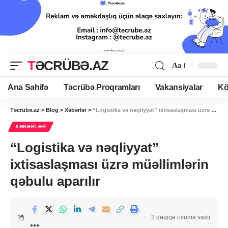
TƏCRÜBƏ.AZ
Aa
Ana Səhifə
Təcrübə Proqramları
Vakansiyalar
Kö
Təcrübə.az
>
Blog
>
Xəbərlər
>
“Logistika və nəqliyyat” ixtisaslaşması üzrə müəllimlərin qəbulu aparılır
XƏBƏRLƏR
“Logistika və nəqliyyat”
ixtisaslaşması üzrə müəllimlərin
qəbulu aparılır
2 dəqiqə oxuma vaxtı