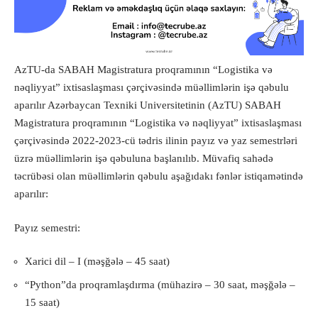
AzTU-da SABAH Magistratura proqramının “Logistika və
nəqliyyat” ixtisaslaşması çərçivəsində müəllimlərin işə qəbulu
aparılır Azərbaycan Texniki Universitetinin (AzTU) SABAH
Magistratura proqramının “Logistika və nəqliyyat” ixtisaslaşması
çərçivəsində 2022-2023-cü tədris ilinin payız və yaz semestrləri
üzrə müəllimlərin işə qəbuluna başlanılıb. Müvafiq sahədə
təcrübəsi olan müəllimlərin qəbulu aşağıdakı fənlər istiqamətində
aparılır:
Payız semestri:
Xarici dil – I (məşğələ – 45 saat)
“Python”da proqramlaşdırma (mühazirə – 30 saat, məşğələ –
15 saat)