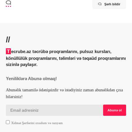
Şərh bildir
//
Tecrube.az təcrübə proqramlarını, pulsuz kursları,
könüllülük proqramlarını, təlimləri və təqaüd proqramlarını
sizinlə paylaşır.
Yeniliklərə Abunə olmaq!
Abunəlik tamamilə ödənişsizdir və istədiyiniz zaman abunəlikdən çıxa
bilərsiniz!
Xidmət Şərtlərini oxudum və razıyam