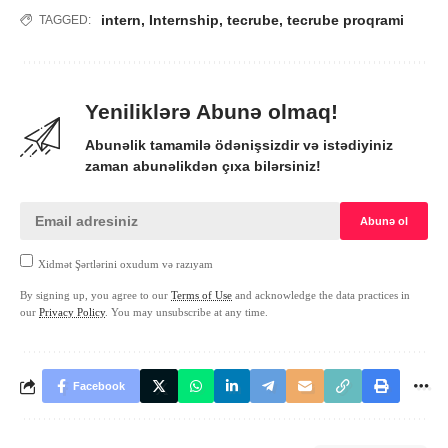
intern
,
Internship
,
tecrube
,
tecrube proqrami
TAGGED:
Yeniliklərə Abunə olmaq!
Abunəlik tamamilə ödənişsizdir və istədiyiniz
zaman abunəlikdən çıxa bilərsiniz!
Xidmət Şərtlərini oxudum və razıyam
By signing up, you agree to our
Terms of Use
and acknowledge the data practices in
our
Privacy Policy
. You may unsubscribe at any time.
Facebook