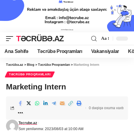
TƏCRÜBƏ.AZ
Aa
Ana Səhifə
Təcrübə Proqramları
Vakansiyalar
Kö
Təcrübə.az
>
Blog
>
Təcrübə Proqramları
>
Marketing Intern
TƏCRÜBƏ PROQRAMLARI
Marketing Intern
0 dəqiqə oxuma vaxtı
Tecrube.az
Son yenilənmə: 2023/08/03 at 10:00 AM