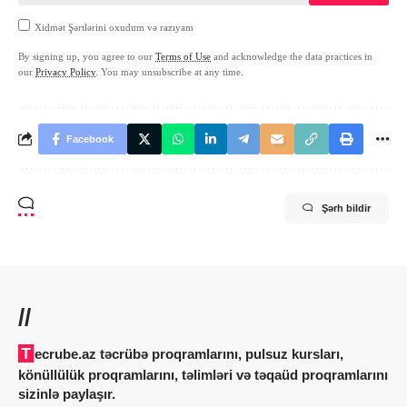
Xidmət Şərtlərini oxudum və razıyam
By signing up, you agree to our
Terms of Use
and acknowledge the data practices in
our
Privacy Policy
. You may unsubscribe at any time.
Facebook
Şərh bildir
//
Tecrube.az təcrübə proqramlarını, pulsuz kursları,
könüllülük proqramlarını, təlimləri və təqaüd proqramlarını
sizinlə paylaşır.