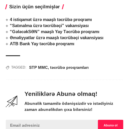
Sizin üçün seçilmişlər
4 istiqamət üzrə maaşlı təcrübə proqramı
“Satınalma üzrə təcrübəçi” vakansiyası
“GələcəkSƏN” maaşlı Yay Təcrübə proqramı
Əməliyyatlar üzrə maaşlı təcrübəçi vakansiyası
ATB Bank Yay təcrübə proqramı
STP MMC
,
təcrübə proqramları
TAGGED:
Yeniliklərə Abunə olmaq!
Abunəlik tamamilə ödənişsizdir və istədiyiniz
zaman abunəlikdən çıxa bilərsiniz!