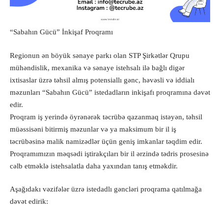
“Sabahın Gücü” İnkişaf Proqramı
Regionun ən böyük sənaye parkı olan STP Şirkətlər Qrupu
mühəndislik, mexanika və sənaye istehsalı ilə bağlı digər
ixtisaslar üzrə təhsil almış potensiallı gənc, həvəsli və iddialı
məzunları “Sabahın Gücü” istedadların inkişafı proqramına dəvət
edir.
Proqram iş yerində öyrənərək təcrübə qazanmaq istəyən, təhsil
müəssisəni bitirmiş məzunlar və ya maksimum bir il iş
təcrübəsinə malik namizədlər üçün geniş imkanlar təqdim edir.
Proqramımızın məqsədi iştirakçıları bir il ərzində tədris prosesinə
cəlb etməklə istehsalatla daha yaxından tanış etməkdir.
Aşağıdakı vəzifələr üzrə istedadlı gəncləri proqrama qatılmağa
dəvət edirik: