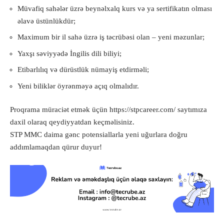
Müvafiq sahələr üzrə beynəlxalq kurs və ya sertifikatın olması
əlavə üstünlükdür;
Maximum bir il sahə üzrə iş təcrübəsi olan – yeni məzunlar;
Yaxşı səviyyədə İngilis dili biliyi;
Etibarlılıq və dürüstlük nümayiş etdirməli;
Yeni biliklər öyrənməyə açıq olmalıdır.
Proqrama müraciət etmək üçün
https://stpcareer.com/
saytımıza
daxil olaraq qeydiyyatdan keçməlisiniz.
STP MMC daima gənc potensiallarla yeni uğurlara doğru
addımlamaqdan qürur duyur!