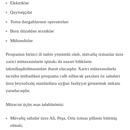
Elektriklər
Qaynaqçılar
Torna dəzgahlarının operatorları
Boru düzəldən texniklər
Mühəndislər
Proqramın birinci ili tədris yönümlü olub, müvafiq ixtisaslar üzrə
xarici mütəxəsislərin iştirakı ilə nəzəri biliklərin
təkmilləşdirilməsindən ibarət olacaqdır. Xarici mütəxəssilərlə
təcrübə mübadiləsi proqrama cəlb ediləcək şəxslərə öz sahələri
üzrə beynəlxalq standartlara uyğun fəaliyyət göstərmək imkanı
yaradacaqdır.
Müraciət üçün əsas tələblərimiz:
Müvafiq sahələr üzrə Ali, Peşə, Orta ixtisas pilləsin bitirmiş
olmalı;