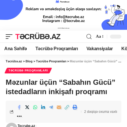
TƏCRÜBƏ.AZ
Aa
Ana Səhifə
Təcrübə Proqramları
Vakansiyalar
Kö
Təcrübə.az
>
Blog
>
Təcrübə Proqramları
>
Məzunlar üçün “Sabahın Gücü” istedadların inkişafı proqramı
TƏCRÜBƏ PROQRAMLARI
Məzunlar üçün “Sabahın Gücü”
istedadların inkişafı proqramı
2 dəqiqə oxuma vaxtı
Tecrube.az