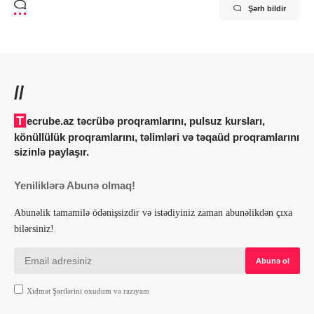
Şərh bildir
//
Tecrube.az təcrübə proqramlarını, pulsuz kursları,
könüllülük proqramlarını, təlimləri və təqaüd proqramlarını
sizinlə paylaşır.
Yeniliklərə Abunə olmaq!
Abunəlik tamamilə ödənişsizdir və istədiyiniz zaman abunəlikdən çıxa
bilərsiniz!
Xidmət Şərtlərini oxudum və razıyam