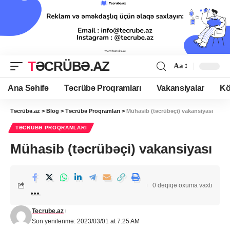
TƏCRÜBƏ.AZ
Aa
Ana Səhifə
Təcrübə Proqramları
Vakansiyalar
Kö
Təcrübə.az
>
Blog
>
Təcrübə Proqramları
>
Mühasib (təcrübəçi) vakansiyası
TƏCRÜBƏ PROQRAMLARI
Mühasib (təcrübəçi) vakansiyası
0 dəqiqə oxuma vaxtı
Tecrube.az
Son yenilənmə: 2023/03/01 at 7:25 AM