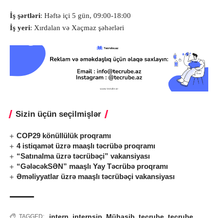
İş şərtləri
: Həftə içi 5 gün, 09:00-18:00
İş yeri
: Xırdalan və Xaçmaz şəhərləri
Sizin üçün seçilmişlər
COP29 könüllülük proqramı
4 istiqamət üzrə maaşlı təcrübə proqramı
“Satınalma üzrə təcrübəçi” vakansiyası
“GələcəkSƏN” maaşlı Yay Təcrübə proqramı
Əməliyyatlar üzrə maaşlı təcrübəçi vakansiyası
intern
,
internsip
,
Mühasib
,
tecrube
,
tecrube
TAGGED: