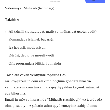
Vakansiya
: Mühasib (təcrübəçi)
Tələblər
:
Ali təhsilli (iqtisadiyyat, maliyyə, mühasibat uçotu, audit)
Komandada işləmək bacarığı;
İşə həvəsli, motivasiyalı
Dürüst, dəqiq və məsuliyyətli
Ofis proqramları bilikləri olmalıdır
Tələblərə cavab verdiyiniz təqdirdə CV-
nizi
cv@azersun.com
elektron poçtuna göndərə bilər və
ya
hr.azersun.com
ünvanında qeydiyyatdan keçərək müraciət
edə bilərsiniz.
Email-in mövzu hissəsində “Mühasib (təcrübəçi)” və təcrübədə
olmaq istədiyiniz şəhərin adını qeyd etməyiniz xahiş olunur.