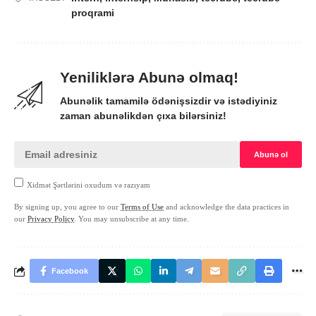
proqrami
Yeniliklərə Abunə olmaq!
Abunəlik tamamilə ödənişsizdir və istədiyiniz
zaman abunəlikdən çıxa bilərsiniz!
Xidmət Şərtlərini oxudum və razıyam
By signing up, you agree to our
Terms of Use
and acknowledge the data practices in
our
Privacy Policy
. You may unsubscribe at any time.
Facebook