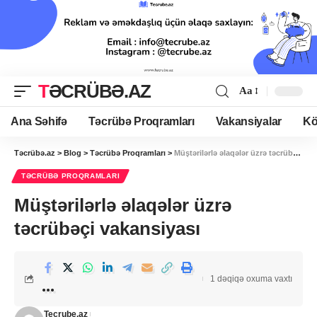
TƏCRÜBƏ.AZ
Aa
Ana Səhifə
Təcrübə Proqramları
Vakansiyalar
Kö
Təcrübə.az
>
Blog
>
Təcrübə Proqramları
>
Müştərilərlə əlaqələr üzrə təcrübəçi vakansiyası
TƏCRÜBƏ PROQRAMLARI
Müştərilərlə əlaqələr üzrə
təcrübəçi vakansiyası
1 dəqiqə oxuma vaxtı
Tecrube.az