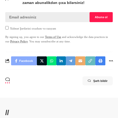
zaman abunəlikdən çıxa bilərsiniz!
Xidmət Şərtlərini oxudum və razıyam
By signing up, you agree to our
Terms of Use
and acknowledge the data practices in
our
Privacy Policy
. You may unsubscribe at any time.
Facebook
Şərh bildir
//