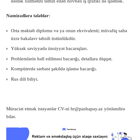
dəstək xidmətini təmin edən növbəli iş qrafiki ilə işləmək.
Namizədlərə tələblər:
Orta məktəb diplomu və ya onun ekvivalenti; müvafiq sahə
üzrə bakalavr təhsili üstünlükdür.
Yüksək səviyyədə ünsiyyət bacarıqları.
Problemlərin həll edilməsi bacarığı, detallara diqqət.
Kompüterdə sərbəst şəkildə işləmə bacarığı.
Rus dili biliyi.
Müraciət etmək istəyənlər CV-ni
hr@pashapay.az
yönləndirə
bilər.