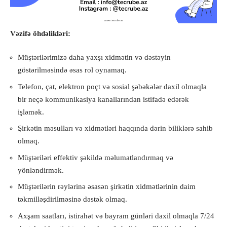
Vəzifə öhdəlikləri:
Müştərilərimizə daha yaxşı xidmətin və dəstəyin
göstərilməsində əsas rol oynamaq.
Telefon, çat, elektron poçt və sosial şəbəkələr daxil olmaqla
bir neçə kommunikasiya kanallarından istifadə edərək
işləmək.
Şirkətin məsulları və xidmətləri haqqında dərin biliklərə sahib
olmaq.
Müştəriləri effektiv şəkildə məlumatlandırmaq və
yönləndirmək.
Müştərilərin rəylərinə əsasən şirkətin xidmətlərinin daim
təkmilləşdirilməsinə dəstək olmaq.
Axşam saatları, istirahət və bayram günləri daxil olmaqla 7/24