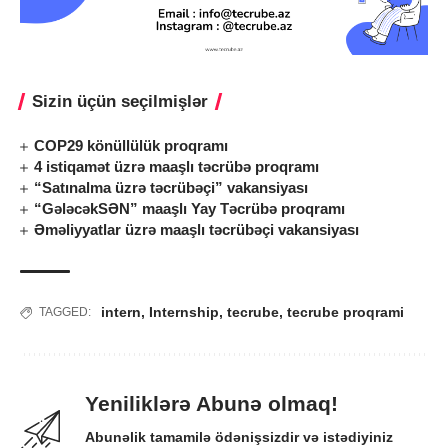
Sizin üçün seçilmişlər
COP29 könüllülük proqramı
4 istiqamət üzrə maaşlı təcrübə proqramı
“Satınalma üzrə təcrübəçi” vakansiyası
“GələcəkSƏN” maaşlı Yay Təcrübə proqramı
Əməliyyatlar üzrə maaşlı təcrübəçi vakansiyası
intern
,
Internship
,
tecrube
,
tecrube proqrami
TAGGED:
Yeniliklərə Abunə olmaq!
Abunəlik tamamilə ödənişsizdir və istədiyiniz