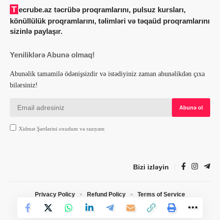
Tecrube.az təcrübə proqramlarını, pulsuz kursları,
könüllülük proqramlarını, təlimləri və təqaüd proqramlarını
sizinlə paylaşır.
Yeniliklərə Abunə olmaq!
Abunəlik tamamilə ödənişsizdir və istədiyiniz zaman abunəlikdən çıxa
bilərsiniz!
Xidmət Şərtlərini oxudum və razıyam
Bizi izləyin
Privacy Policy
Refund Policy
Terms of Service
© 2022 Tecrube.az. Designed by Webdesign.az. All Rights Reserved.