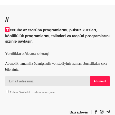
//
Tecrube.az təcrübə proqramlarını, pulsuz kursları,
könüllülük proqramlarını, təlimləri və təqaüd proqramlarını
sizinlə paylaşır.
Yeniliklərə Abunə olmaq!
Abunəlik tamamilə ödənişsizdir və istədiyiniz zaman abunəlikdən çıxa
bilərsiniz!
Xidmət Şərtlərini oxudum və razıyam
Bizi izləyin