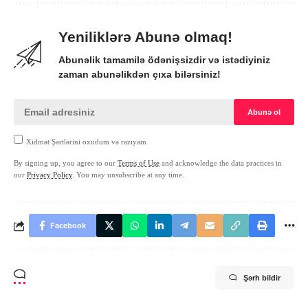
Yeniliklərə Abunə olmaq!
Abunəlik tamamilə ödənişsizdir və istədiyiniz
zaman abunəlikdən çıxa bilərsiniz!
Xidmət Şərtlərini oxudum və razıyam
By signing up, you agree to our
Terms of Use
and acknowledge the data practices in
our
Privacy Policy
. You may unsubscribe at any time.
Facebook
Şərh bildir