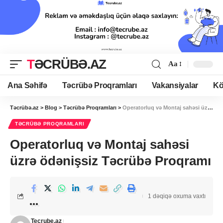
TƏCRÜBƏ.AZ
Aa
Ana Səhifə
Təcrübə Proqramları
Vakansiyalar
Kö
Təcrübə.az
>
Blog
>
Təcrübə Proqramları
>
Operatorluq və Montaj sahəsi üzrə ödənişsiz Təcrübə Proqramı
TƏCRÜBƏ PROQRAMLARI
Operatorluq və Montaj sahəsi
üzrə ödənişsiz Təcrübə Proqramı
1 dəqiqə oxuma vaxtı
Tecrube.az