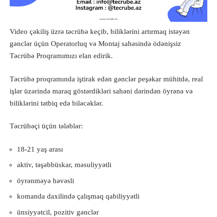
Video çəkiliş üzrə təcrübə keçib, biliklərini artırmaq istəyən
gənclər üçün Operatorluq və Montaj sahəsində ödənişsiz
Təcrübə Proqramımızı elan edirik.
Təcrübə proqramında iştirak edən gənclər peşəkar mühitdə, real
işlər üzərində maraq göstərdikləri sahəni dərindən öyrənə və
biliklərini tətbiq edə biləcəklər.
Təcrübəçi üçün tələblər:
18-21 yaş arası
aktiv, təşəbbüskar, məsuliyyətli
öyrənməyə həvəsli
komanda daxilində çalışmaq qabiliyyətli
ünsiyyətcil, pozitiv gənclər