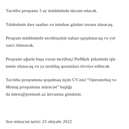
Təcrübə proqramı 3 ay müddətində davam edəcək.
Tələbələrin dərs saatları və imtahan günləri nəzərə alınacaq.
Proqram müddətində təcrübəçinin naharı qarşılanacaq və yol
xərci ödənəcək.
Proqramı uğurla başa vuran təcrübəçi PreMark şirkətində işlə
təmin olunacaq və ya tərəfdaş qurumlara tövsiyə ediləcək.
Təcrübə proqramına qoşulmaq üçün CV-nizi “Operatorluq və
Montaj proqramına müraciət” başlığı
ilə
intern@premark.az
ünvanına göndərin.
Son müraciət tarixi: 23 oktyabr 2022