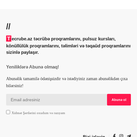
//
Tecrube.az təcrübə proqramlarını, pulsuz kursları,
könüllülük proqramlarını, təlimləri və təqaüd proqramlarını
sizinlə paylaşır.
Yeniliklərə Abunə olmaq!
Abunəlik tamamilə ödənişsizdir və istədiyiniz zaman abunəlikdən çıxa
bilərsiniz!
Xidmət Şərtlərini oxudum və razıyam
Bizi izləyin