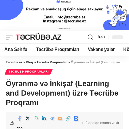
TƏCRÜBƏ.AZ
Aa
Ana Səhifə
Təcrübə Proqramları
Vakansiyalar
Kö
Təcrübə.az
>
Blog
>
Təcrübə Proqramları
>
Öyrənmə və İnkişaf (Learning and Development) üzrə Təcrübə Proqramı
TƏCRÜBƏ PROQRAMLARI
Öyrənmə və İnkişaf (Learning
and Development) üzrə Təcrübə
Proqramı
2 dəqiqə oxuma vaxtı