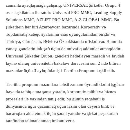
zamanla ayaqlaşmağa çalışırıq. UNIVERSAL Şirkətlər Qrupu 4
əsas təşkilatdan ibarətdir: Universal PRO MMC, Leading Supply
Solutions MMC, AZLIFT PRO MMC, A-Z GLOBAL MMC. Bu
şirkətlərin hər biri Azərbaycan bazarında Korporativ və
Topdansatış kateqoriyalarının əsas oyunçularından biridir və
Türkiyə, Gürcüstan, BƏƏ və Özbəkistanda ofisləri var. Bununla
yanaşı gənclərin inkişafı üçün də müvafiq addımlar atmaqdadır.
Universal Şirkətlər Qrupu, gəncləri hədəfləyən maraqlı və faydalı
layihə olaraq universitetin bakalavr dərəcəsini son 2 ildə bitirən
məzunlar üçün 3 aylıq ödənişli Təcrübə Proqramı təşkil edir.
Təcrübə proqramı məzunlara təhsil zamanı öyrəndiklərini işgüzar
həyatda tətbiq etmə şansı yaradır, korporativ mühit və biznes
prosesləri ilə yaxından tanış edir, bu günün rəqabətli iş
dünyasında uğur qazanmaq üçün lazım olan dəyərli bilik və
bacarıqları əldə etmək üçün şərait yaradır və şirkət peşəkarları
tərəfindən təlimatlanmaq imkanı verir.