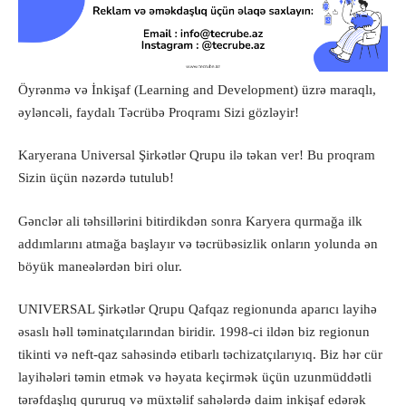
Öyrənmə və İnkişaf (Learning and Development) üzrə maraqlı,
əyləncəli, faydalı Təcrübə Proqramı Sizi gözləyir!
Karyerana Universal Şirkətlər Qrupu ilə təkan ver! Bu proqram
Sizin üçün nəzərdə tutulub!
Gənclər ali təhsillərini bitirdikdən sonra Karyera qurmağa ilk
addımlarını atmağa başlayır və təcrübəsizlik onların yolunda ən
böyük maneələrdən biri olur.
UNIVERSAL Şirkətlər Qrupu Qafqaz regionunda aparıcı layihə
əsaslı həll təminatçılarından biridir. 1998-ci ildən biz regionun
tikinti və neft-qaz sahəsində etibarlı təchizatçılarıyıq. Biz hər cür
layihələri təmin etmək və həyata keçirmək üçün uzunmüddətli
tərəfdaşlıq qururuq və müxtəlif sahələrdə daim inkişaf edərək