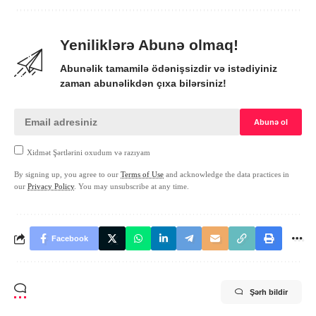
Yeniliklərə Abunə olmaq!
Abunəlik tamamilə ödənişsizdir və istədiyiniz
zaman abunəlikdən çıxa bilərsiniz!
Xidmət Şərtlərini oxudum və razıyam
By signing up, you agree to our
Terms of Use
and acknowledge the data practices in
our
Privacy Policy
. You may unsubscribe at any time.
Facebook
Şərh bildir