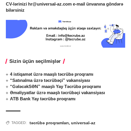
CV-lərinizi
hr@universal-az.com
e-mail ünvanına göndərə
bilərsiniz
Sizin üçün seçilmişlər
4 istiqamət üzrə maaşlı təcrübə proqramı
“Satınalma üzrə təcrübəçi” vakansiyası
“GələcəkSƏN” maaşlı Yay Təcrübə proqramı
Əməliyyatlar üzrə maaşlı təcrübəçi vakansiyası
ATB Bank Yay təcrübə proqramı
təcrübə proqramları
,
universal-az
TAGGED: