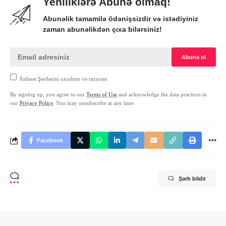
Yeniliklərə Abunə olmaq!
Abunəlik tamamilə ödənişsizdir və istədiyiniz
zaman abunəlikdən çıxa bilərsiniz!
Xidmət Şərtlərini oxudum və razıyam
By signing up, you agree to our
Terms of Use
and acknowledge the data practices in
our
Privacy Policy
. You may unsubscribe at any time.
Facebook
Şərh bildir