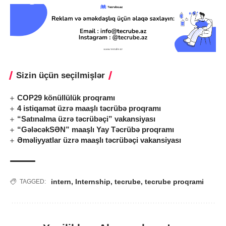
Sizin üçün seçilmişlər
COP29 könüllülük proqramı
4 istiqamət üzrə maaşlı təcrübə proqramı
“Satınalma üzrə təcrübəçi” vakansiyası
“GələcəkSƏN” maaşlı Yay Təcrübə proqramı
Əməliyyatlar üzrə maaşlı təcrübəçi vakansiyası
intern
,
Internship
,
tecrube
,
tecrube proqrami
TAGGED: