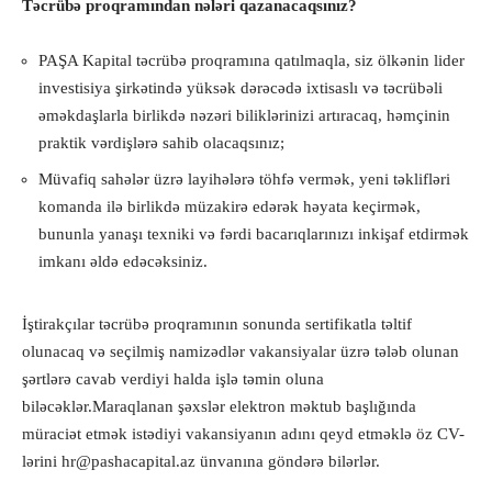
Təcrübə proqramından nələri qazanacaqsınız?
PAŞA Kapital təcrübə proqramına qatılmaqla, siz ölkənin lider
investisiya şirkətində yüksək dərəcədə ixtisaslı və təcrübəli
əməkdaşlarla birlikdə nəzəri biliklərinizi artıracaq, həmçinin
praktik vərdişlərə sahib olacaqsınız;
Müvafiq sahələr üzrə layihələrə töhfə vermək, yeni təklifləri
komanda ilə birlikdə müzakirə edərək həyata keçirmək,
bununla yanaşı texniki və fərdi bacarıqlarınızı inkişaf etdirmək
imkanı əldə edəcəksiniz.
İştirakçılar təcrübə proqramının sonunda sertifikatla təltif
olunacaq və seçilmiş namizədlər vakansiyalar üzrə tələb olunan
şərtlərə cavab verdiyi halda işlə təmin oluna
biləcəklər.Maraqlanan şəxslər elektron məktub başlığında
müraciət etmək istədiyi vakansiyanın adını qeyd etməklə öz CV-
lərini
hr@pashacapital.az
ünvanına göndərə bilərlər.