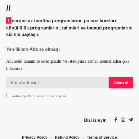
//
Tecrube.az təcrübə proqramlarını, pulsuz kursları,
könüllülük proqramlarını, təlimləri və təqaüd proqramlarını
sizinlə paylaşır.
Yeniliklərə Abunə olmaq!
Abunəlik tamamilə ödənişsizdir və istədiyiniz zaman abunəlikdən çıxa
bilərsiniz!
Xidmət Şərtlərini oxudum və razıyam
Bizi izləyin
Privacy Policy
Refund Policy
Terms of Service