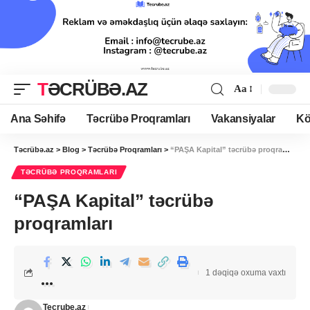
TƏCRÜBƏ.AZ
Aa
Ana Səhifə
Təcrübə Proqramları
Vakansiyalar
Kö
Təcrübə.az
>
Blog
>
Təcrübə Proqramları
>
“PAŞA Kapital” təcrübə proqramları
TƏCRÜBƏ PROQRAMLARI
“PAŞA Kapital” təcrübə
proqramları
1 dəqiqə oxuma vaxtı
Tecrube.az