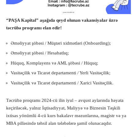
“PAŞA Kapital” aşağıda qeyd olunan vakansiyalar üzrə
təcrübə proqramı elan edir!
Əməliyyat şöbəsi / Müştəri xidmətləri (Onboarding);
Əməliyyat şöbəsi / Hesabatlıq;
Hüquq, Komplayens və AML şöbəsi / Hüquq;
Vasitəçilik və Ticarət departamenti / Yerli Vasitəçilik;
Vasitəçilik və Ticarət departamenti / Xarici Vasitəçilik.
Təcrübə proqramı 2024-cü ilin iyul – avqust aylarında həyata
keçiriləcək, yalnız İqtisadiyyat, Maliyyə və Biznesin Təşkili
ixtisas yönümlü 4-cü kurs bakalavr məzunlarına, magistr və ya
MBA pilləsində təhsil alan tələbələrə şamil olunacaqdır.