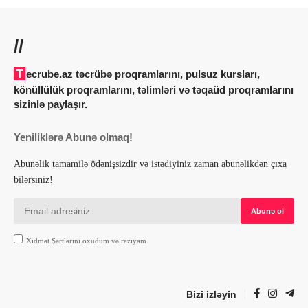
//
Tecrube.az təcrübə proqramlarını, pulsuz kursları,
könüllülük proqramlarını, təlimləri və təqaüd proqramlarını
sizinlə paylaşır.
Yeniliklərə Abunə olmaq!
Abunəlik tamamilə ödənişsizdir və istədiyiniz zaman abunəlikdən çıxa
bilərsiniz!
Xidmət Şərtlərini oxudum və razıyam
Bizi izləyin