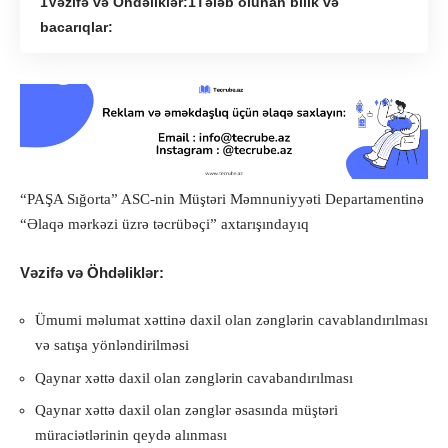
Vəzifə və Öhdəliklər:
Tələb olunan bilik və
bacarıqlar:
“PAŞA Sığorta” ASC-nin Müştəri Məmnuniyyəti Departamentinə
“Əlaqə mərkəzi üzrə təcrübəçi” axtarışındayıq
Vəzifə və Öhdəliklər:
Ümumi məlumat xəttinə daxil olan zənglərin cavablandırılması
və satışa yönləndirilməsi
Qaynar xəttə daxil olan zənglərin cavabandırılması
Qaynar xəttə daxil olan zənglər əsasında müştəri
müraciətlərinin qeydə alınması