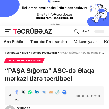
TƏCRÜBƏ.AZ
Aa
Ana Səhifə
Təcrübə Proqramları
Vakansiyalar
Kö
Təcrübə.az
>
Blog
>
Təcrübə Proqramları
>
“PAŞA Sığorta” ASC-də Əlaqə mərkəzi üzrə təcrübəçi
TƏCRÜBƏ PROQRAMLARI
“PAŞA Sığorta” ASC-də Əlaqə
mərkəzi üzrə təcrübəçi
1 dəqiqə oxuma vaxtı
Tecrube.az