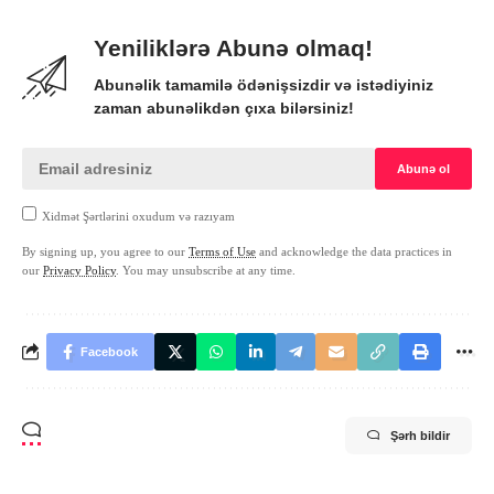
Yeniliklərə Abunə olmaq!
Abunəlik tamamilə ödənişsizdir və istədiyiniz
zaman abunəlikdən çıxa bilərsiniz!
Xidmət Şərtlərini oxudum və razıyam
By signing up, you agree to our
Terms of Use
and acknowledge the data practices in
our
Privacy Policy
. You may unsubscribe at any time.
Facebook
Şərh bildir