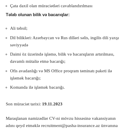
Çata daxil olan müraciətləri cavablandırılması
Tələb olunan bilik və bacarıqlar:
Ali təhsil;
Dil bilikləri: Azərbaycan və Rus dilləri səlis, ingilis dili yaxşı
səviyyədə
Daimi öz üzərində işləmə, bilik və bacarıqların artırılması,
davamlı mütaliə etmə bacarığı;
Ofis avadanlığı və MS Office proqram təminatı paketi ilə
işləmək bacarığı;
Komanda ilə işləmək bacarığı.
Son müraciət tarixi:
19.11.2023
Maraqlanan namizədlər CV-ni mövzu hissəsinə vakansiyanın
adını qeyd etməklə
recruitment@pasha-insurance.az
ünvanına