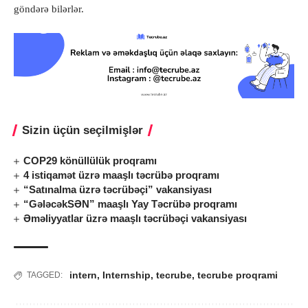
göndərə bilərlər.
Sizin üçün seçilmişlər
COP29 könüllülük proqramı
4 istiqamət üzrə maaşlı təcrübə proqramı
“Satınalma üzrə təcrübəçi” vakansiyası
“GələcəkSƏN” maaşlı Yay Təcrübə proqramı
Əməliyyatlar üzrə maaşlı təcrübəçi vakansiyası
intern
,
Internship
,
tecrube
,
tecrube proqrami
TAGGED: