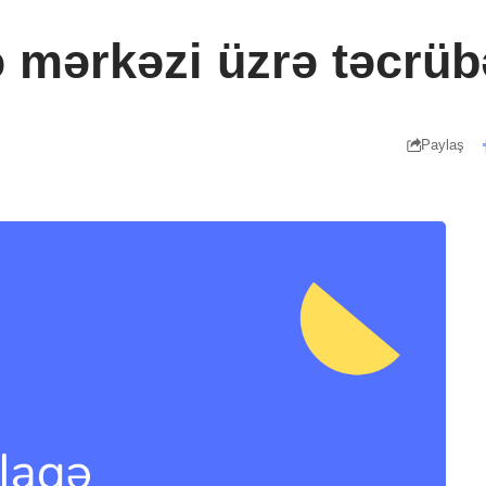
ə mərkəzi üzrə təcrüb
Paylaş