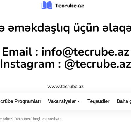
crübə Proqramları
Vakansiyalar
Təqaüdlər
Daha 
mərkəzi üzrə təcrübəçi vakansiyası