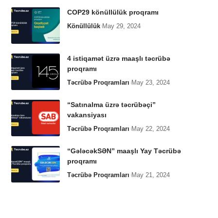
COP29 könüllülük proqramı
Könüllülük
May 29, 2024
4 istiqamət üzrə maaşlı təcrübə
proqramı
Təcrübə Proqramları
May 23, 2024
“Satınalma üzrə təcrübəçi”
vakansiyası
Təcrübə Proqramları
May 22, 2024
“GələcəkSƏN” maaşlı Yay Təcrübə
proqramı
Təcrübə Proqramları
May 21, 2024