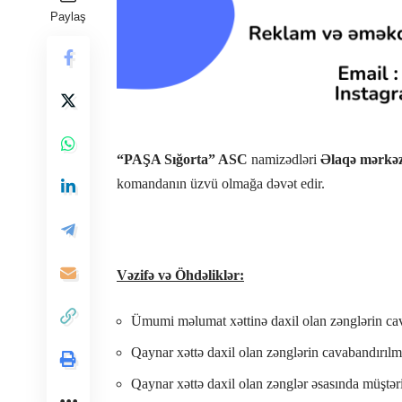
Paylaş
“PAŞA Sığorta” ASC
namizədləri
Əlaqə mərkəz
komandanın üzvü olmağa dəvət edir.
Vəzifə və Öhdəliklər:
Ümumi məlumat xəttinə daxil olan zənglərin cava
Qaynar xəttə daxil olan zənglərin cavabandırılm
Qaynar xəttə daxil olan zənglər əsasında müştər