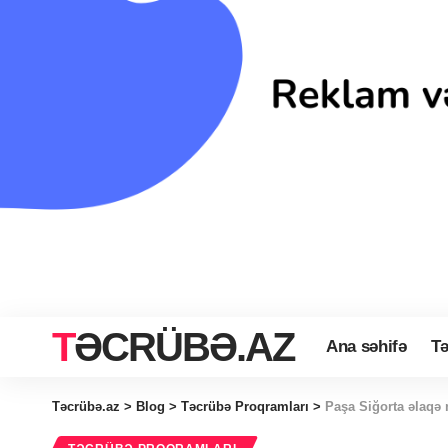
TƏCRÜBƏ.AZ
Ana səhifə
Tə
Təcrübə.az
>
Blog
>
Təcrübə Proqramları
>
Paşa Siğorta əlaqə 