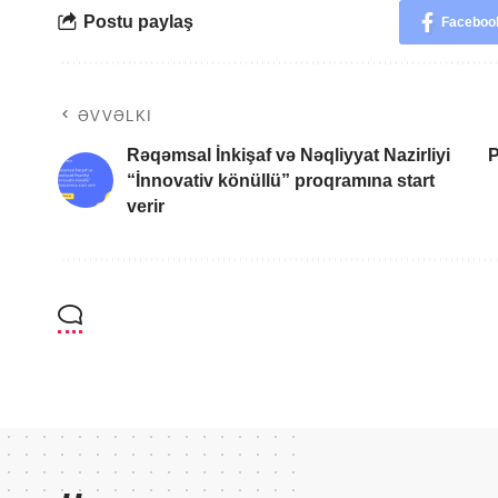
Postu paylaş
Faceboo
ƏVVƏLKI
Rəqəmsal İnkişaf və Nəqliyyat Nazirliyi
P
“İnnovativ könüllü” proqramına start
verir