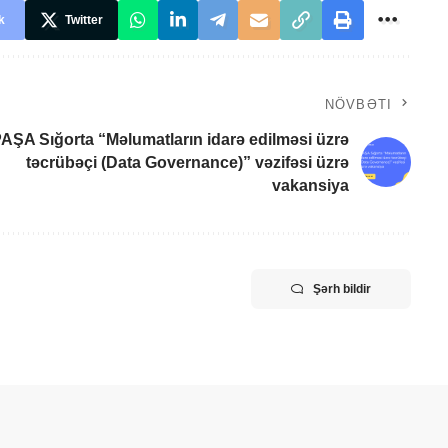
k
Twitter
NÖVBƏTI
AŞA Sığorta “Məlumatların idarə edilməsi üzrə
təcrübəçi (Data Governance)” vəzifəsi üzrə
vakansiya
Şərh bildir