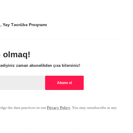
ı
,
Yay Təcrübə Proqramı
ə olmaq!
ədiyiniz zaman abunəlikdən çıxa bilərsiniz!
ge the data practices in our
Privacy Policy
. You may unsubscribe at any