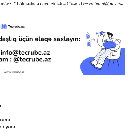
ı “mövzu” bölməsində qeyd etməklə CV-nizi
recruitment@pasha-
ı
ramı
nsiyası