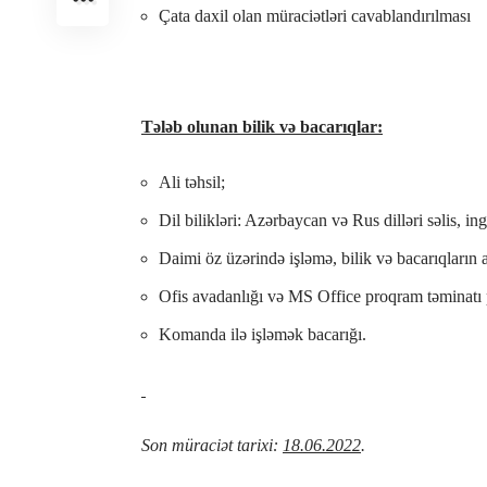
Çata daxil olan müraciətləri cavablandırılması
Tələb olunan bilik və bacarıqlar:
Ali təhsil;
Dil bilikləri: Azərbaycan və Rus dilləri səlis, ing
Daimi öz üzərində işləmə, bilik və bacarıqların a
Ofis avadanlığı və MS Office proqram təminatı p
Komanda ilə işləmək bacarığı.
Son müraciət tarixi:
18.06.2022
.