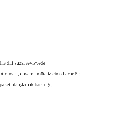
ilis dili yaxşı səviyyədə
rtırılması, davamlı mütaliə etmə bacarığı;
aketi ilə işləmək bacarığı;