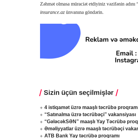
Zəhmət olmasa müraciət etdiyiniz vəzifənin adın
insurance.az
ünvanına göndərin.
Sizin üçün seçilmişlər
4 istiqamət üzrə maaşlı təcrübə proqram
“Satınalma üzrə təcrübəçi” vakansiyası
“GələcəkSƏN” maaşlı Yay Təcrübə proq
Əməliyyatlar üzrə maaşlı təcrübəçi vaka
ATB Bank Yay təcrübə proqramı