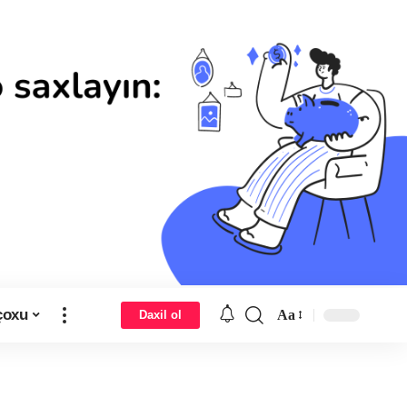
çoxu
Aa
Daxil ol