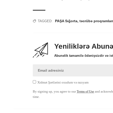
PAŞA Sığorta
,
təcrübə proqramlar
TAGGED:
Yeniliklərə Abun
Abunəlik tamamilə ödənişsizdir və ist
Xidmət Şərtlərini oxudum və razıyam
By signing up, you agree to our
Terms of Use
and acknowled
time.