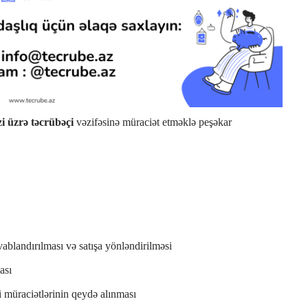
i üzrə təcrübəçi
vəzifəsinə müraciət etməklə peşəkar
blandırılması və satışa yönləndirilməsi
ası
i müraciətlərinin qeydə alınması