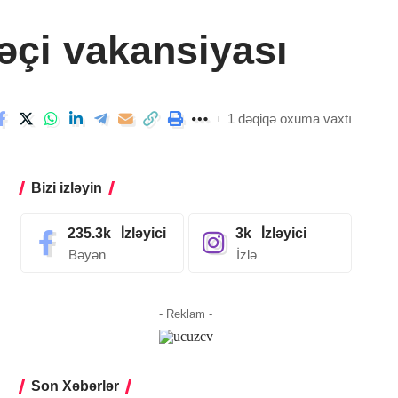
əçi vakansiyası
1 dəqiqə oxuma vaxtı
Bizi izləyin
235.3k
İzləyici
3k
İzləyici
Bəyən
İzlə
- Reklam -
Son Xəbərlər