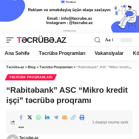
TƏCRÜBƏ.AZ
Aa
Ana Səhifə
Təcrübə Proqramları
Vakansiyalar
Kö
Təcrübə.az
>
Blog
>
Təcrübə Proqramları
>
“Rabitəbank” ASC “Mikro kredit işçi” təcrübə proqramı
TƏCRÜBƏ PROQRAMLARI
“Rabitəbank” ASC “Mikro kredit
işçi” təcrübə proqramı
1 dəqiqə oxuma vaxtı
Tecrube.az