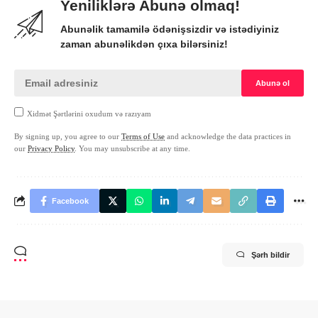
Yeniliklərə Abunə olmaq!
Abunəlik tamamilə ödənişsizdir və istədiyiniz
zaman abunəlikdən çıxa bilərsiniz!
Xidmət Şərtlərini oxudum və razıyam
By signing up, you agree to our
Terms of Use
and acknowledge the data practices in
our
Privacy Policy
. You may unsubscribe at any time.
Facebook
Şərh bildir