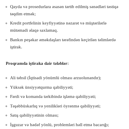
Qayda və prosedurlara əsasən tərtib edilmiş sənədləri təstiqə
təqdim etmək;
Kredit portfelinin keyfiyyətinə nəzarət və müştərilərlə
mütəmadi əlaqə saxlamaq.
Bankın peşəkar əməkdaşları tərəfindən keçirilən təlimlərdə
iştirak.
Proqramda iştiraka dair tələblər:
Ali təhsil (İqtisadi yönümlü olması arzuolunandır);
Yüksək ünsiyyətqurma qabiliyyəti;
Fərdi və komanda tərkibində işləmə qabiliyyəti;
Təşəbbüskarlıq və yenilikləri öyrənmə qabiliyyəti;
Satış qabiliyyətinin olması;
İşguzar və hədəf yönlü, problemləri həll etmə bacarığı;