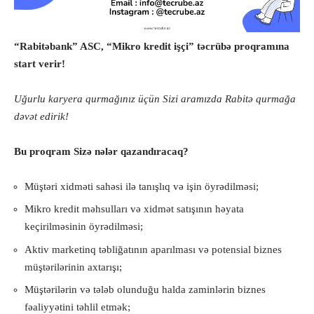
“Rabitəbank” ASC, “Mikro kredit işçi” təcrübə proqramına
start verir!
Uğurlu karyera qurmağınız üçün Sizi aramızda Rabitə qurmağa
dəvət edirik!
Bu proqram Sizə nələr qazandıracaq?
Müştəri xidməti sahəsi ilə tanışlıq və işin öyrədilməsi;
Mikro kredit məhsulları və xidmət satışının həyata
keçirilməsinin öyrədilməsi;
Aktiv marketinq təbliğatının aparılması və potensial biznes
müştərilərinin axtarışı;
Müştərilərin və tələb olunduğu halda zaminlərin biznes
fəaliyyətini təhlil etmək;