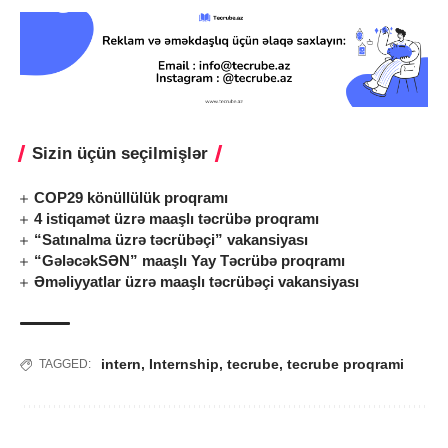
Sizin üçün seçilmişlər
COP29 könüllülük proqramı
4 istiqamət üzrə maaşlı təcrübə proqramı
“Satınalma üzrə təcrübəçi” vakansiyası
“GələcəkSƏN” maaşlı Yay Təcrübə proqramı
Əməliyyatlar üzrə maaşlı təcrübəçi vakansiyası
intern
,
Internship
,
tecrube
,
tecrube proqrami
TAGGED: