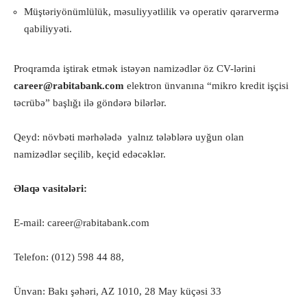
Müştəriyönümlülük, məsuliyyətlilik və operativ qərarvermə
qabiliyyəti.
Proqramda iştirak etmək istəyən namizədlər öz CV-lərini
career@rabitabank.com
elektron ünvanına “mikro kredit işçisi
təcrübə” başlığı ilə göndərə bilərlər.
Qeyd: növbəti mərhələdə yalnız tələblərə uyğun olan
namizədlər seçilib, keçid edəcəklər.
Əlaqə vasitələri:
E-mail: career@rabitabank.com
Telefon: (012) 598 44 88,
Ünvan: Bakı şəhəri, AZ 1010, 28 May küçəsi 33