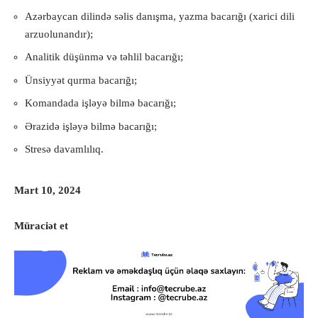
Azərbaycan dilində səlis danışma, yazma bacarığı (xarici dili
arzuolunandır);
Analitik düşünmə və təhlil bacarığı;
Ünsiyyət qurma bacarığı;
Komandada işləyə bilmə bacarığı;
Ərazidə işləyə bilmə bacarığı;
Stresə davamlılıq.
Mart 10, 2024
Müraciət et