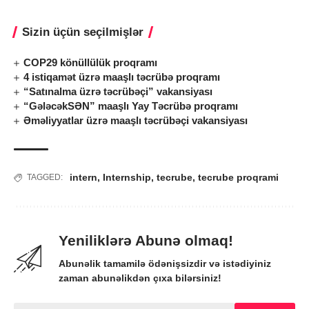
Sizin üçün seçilmişlər
COP29 könüllülük proqramı
4 istiqamət üzrə maaşlı təcrübə proqramı
“Satınalma üzrə təcrübəçi” vakansiyası
“GələcəkSƏN” maaşlı Yay Təcrübə proqramı
Əməliyyatlar üzrə maaşlı təcrübəçi vakansiyası
intern
,
Internship
,
tecrube
,
tecrube proqrami
TAGGED:
Yeniliklərə Abunə olmaq!
Abunəlik tamamilə ödənişsizdir və istədiyiniz
zaman abunəlikdən çıxa bilərsiniz!