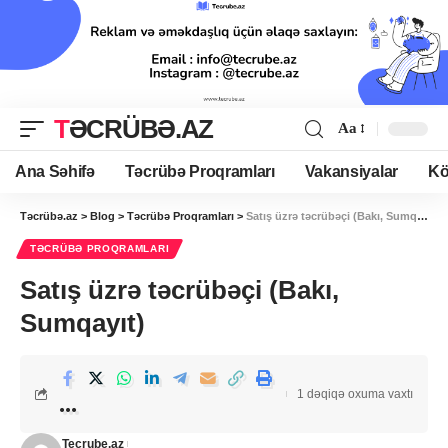
TƏCRÜBƏ.AZ
Aa
Ana Səhifə
Təcrübə Proqramları
Vakansiyalar
Kö
Təcrübə.az
>
Blog
>
Təcrübə Proqramları
>
Satış üzrə təcrübəçi (Bakı, Sumqayıt)
TƏCRÜBƏ PROQRAMLARI
Satış üzrə təcrübəçi (Bakı,
Sumqayıt)
1 dəqiqə oxuma vaxtı
Tecrube.az