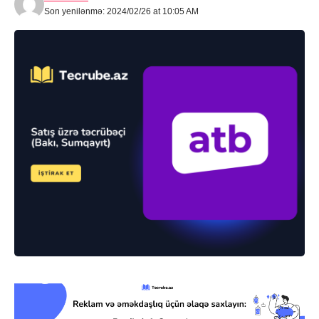
Son yenilənmə: 2024/02/26 at 10:05 AM