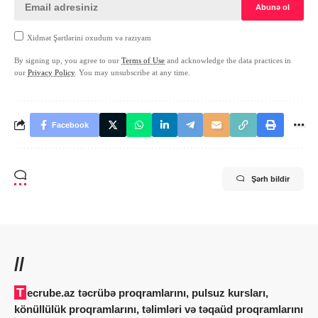
Xidmət Şərtlərini oxudum və razıyam
By signing up, you agree to our
Terms of Use
and acknowledge the data practices in
our
Privacy Policy
. You may unsubscribe at any time.
Facebook
Şərh bildir
//
Tecrube.az təcrübə proqramlarını, pulsuz kursları,
könüllülük proqramlarını, təlimləri və təqaüd proqramlarını