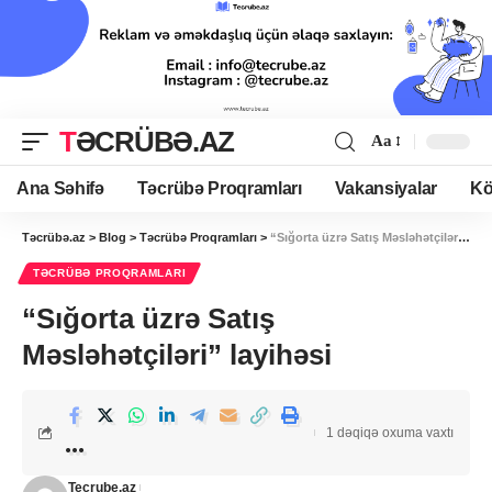
TƏCRÜBƏ.AZ
Aa
Ana Səhifə
Təcrübə Proqramları
Vakansiyalar
Kö
Təcrübə.az
>
Blog
>
Təcrübə Proqramları
>
“Sığorta üzrə Satış Məsləhətçiləri” layihəsi
TƏCRÜBƏ PROQRAMLARI
“Sığorta üzrə Satış
Məsləhətçiləri” layihəsi
1 dəqiqə oxuma vaxtı
Tecrube.az