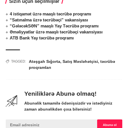
Sizin üçün seçilmişlər
4 istiqamət üzrə maaşlı təcrübə proqramı
“Satınalma üzrə təcrübəçi” vakansiyası
“GələcəkSƏN” maaşlı Yay Təcrübə proqramı
Əməliyyatlar üzrə maaşlı təcrübəçi vakansiyası
ATB Bank Yay təcrübə proqramı
Atəşgah Sığorta
,
Satış Məsləhətçisi
,
təcrübə
TAGGED:
proqramları
Yeniliklərə Abunə olmaq!
Abunəlik tamamilə ödənişsizdir və istədiyiniz
zaman abunəlikdən çıxa bilərsiniz!