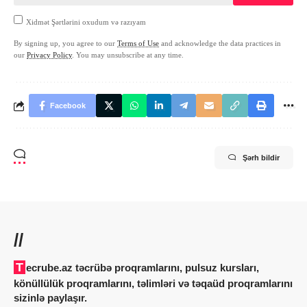
Xidmət Şərtlərini oxudum və razıyam
By signing up, you agree to our
Terms of Use
and acknowledge the data practices in
our
Privacy Policy
. You may unsubscribe at any time.
Facebook
Şərh bildir
//
Tecrube.az təcrübə proqramlarını, pulsuz kursları,
könüllülük proqramlarını, təlimləri və təqaüd proqramlarını
sizinlə paylaşır.