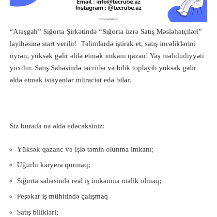
“Atəşgah” Sığorta Şirkətində “Sığorta üzrə Satış Məsləhətçiləri”
layihəsinə start verilir! Təlimlərdə iştirak et, satış incəliklərini
öyrən, yüksək gəlir əldə etmək imkanı qazan! Yaş məhdudiyyəti
yoxdur. Satış Sahəsində təcrübə və bilik toplayib yüksək gəlir
əldə etmək istəyənlər müraciət edə bilər.
Siz burada nə əldə edəcəksiniz:
Yüksək qazanc və İşlə təmin olunma imkanı;
Uğurlu karyera qurmaq;
Sığorta sahəsində real iş imkanına malik olmaq;
Peşəkar iş mühitində çalışmaq
Satış bilikləri;