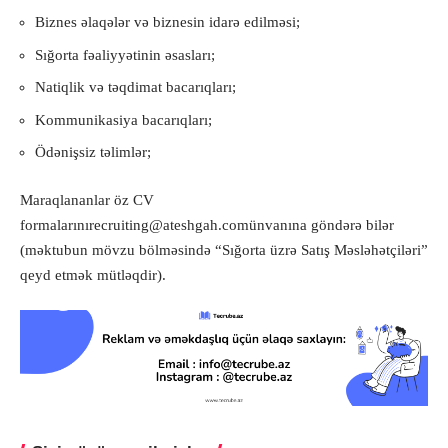
Biznes əlaqələr və biznesin idarə edilməsi;
Sığorta fəaliyyətinin əsasları;
Natiqlik və təqdimat bacarıqları;
Kommunikasiya bacarıqları;
Ödənişsiz təlimlər;
Maraqlananlar öz CV
formalarını
recruiting@ateshgah.com
ünvanına göndərə bilər
(məktubun mövzu bölməsində “Sığorta üzrə Satış Məsləhətçiləri”
qeyd etmək mütləqdir).