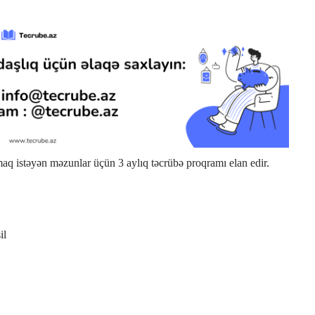
maq istəyən məzunlar üçün 3 aylıq təcrübə proqramı elan edir.
il