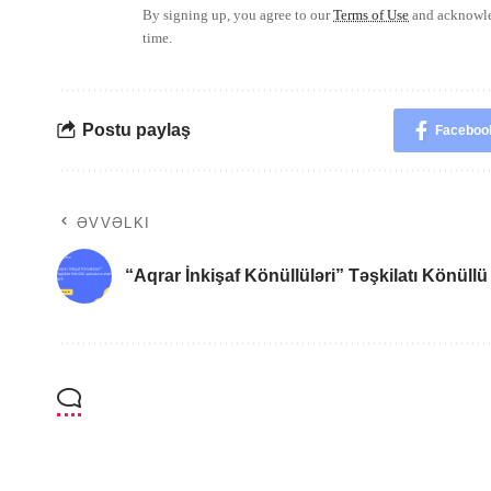
By signing up, you agree to our
Terms of Use
and acknowled
time.
Postu paylaş
Faceboo
ƏVVƏLKI
“Aqrar İnkişaf Könüllüləri” Təşkilatı Könüllü