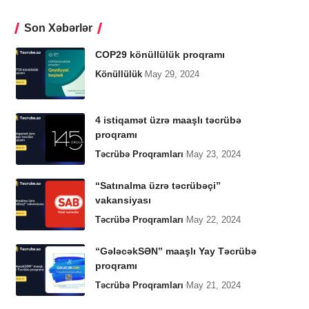
Son Xəbərlər
COP29 könüllülük proqramı
Könüllülük
May 29, 2024
4 istiqamət üzrə maaşlı təcrübə
proqramı
Təcrübə Proqramları
May 23, 2024
“Satınalma üzrə təcrübəçi”
vakansiyası
Təcrübə Proqramları
May 22, 2024
“GələcəkSƏN” maaşlı Yay Təcrübə
proqramı
Təcrübə Proqramları
May 21, 2024