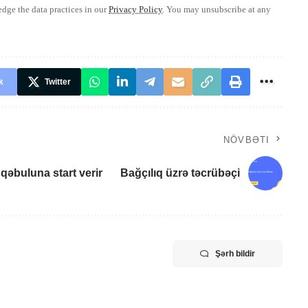
ge the data practices in our
Privacy Policy
. You may unsubscribe at any
k
Twitter
NÖVBƏTI
 qəbuluna start verir
Bağçılıq üzrə təcrübəçi
Şərh bildir