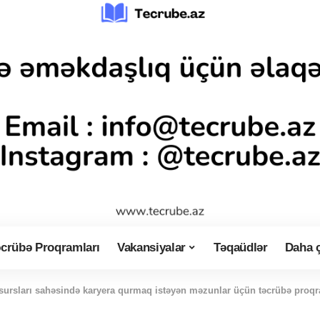
crübə Proqramları
Vakansiyalar
Təqaüdlər
Daha 
esursları sahəsində karyera qurmaq istəyən məzunlar üçün təcrübə proq