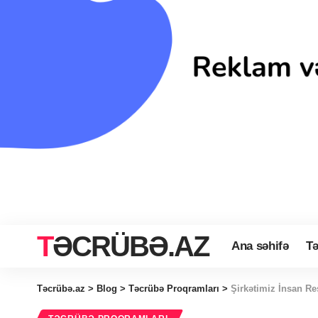
TƏCRÜBƏ.AZ
Ana səhifə
Tə
Təcrübə.az
>
Blog
>
Təcrübə Proqramları
>
Şirkətimiz İnsan R