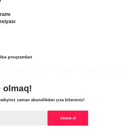
ramı
nsiyası
übə proqramları
ə olmaq!
ədiyiniz zaman abunəlikdən çıxa bilərsiniz!