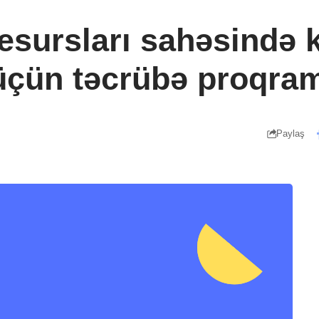
Resursları sahəsində
üçün təcrübə proqra
Paylaş