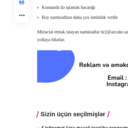
Komanda ilə işləmək bacarığı
Bəy namizədlərə daha çox üstünlük verilir
Müraciət etmək istəyən namizədlər
hr2@azcake.a
yollaya bilərlər.
Sizin üçün seçilmişlər
4 istiqamət üzrə maaşlı təcrübə proqram