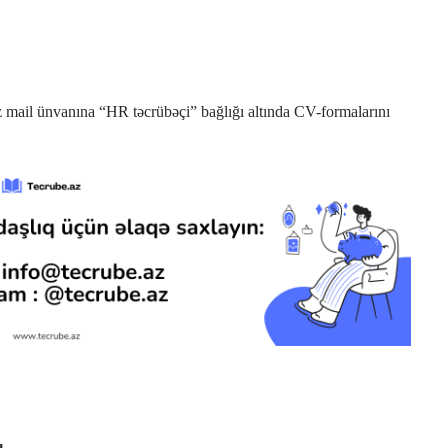
z
mail ünvanına “HR təcrübəçi” bağlığı altında CV-formalarını
ı