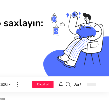
çoxu
Aa
Daxil ol
ramı