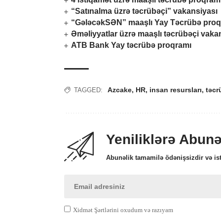
“Satınalma üzrə təcrübəçi” vakansiyası
“GələcəkSƏN” maaşlı Yay Təcrübə proq
Əməliyyatlar üzrə maaşlı təcrübəçi vaka
ATB Bank Yay təcrübə proqramı
Azcake
,
HR
,
insan resursları
,
təcr
TAGGED:
Yeniliklərə Abun
Abunəlik tamamilə ödənişsizdir və ist
Xidmət Şərtlərini oxudum və razıyam