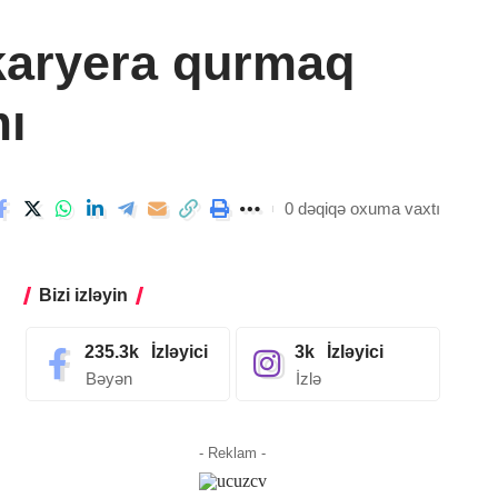
 karyera qurmaq
mı
0 dəqiqə oxuma vaxtı
Bizi izləyin
235.3k
İzləyici
3k
İzləyici
Bəyən
İzlə
- Reklam -