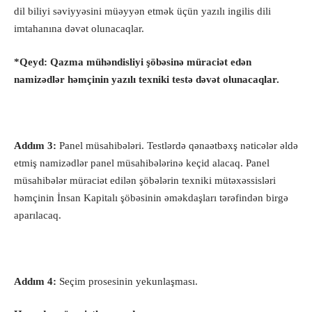
dil biliyi səviyyəsini müəyyən etmək üçün yazılı ingilis dili
imtahanına dəvət olunacaqlar.
*Qeyd: Qazma mühəndisliyi şöbəsinə müraciət edən
namizədlər həmçinin yazılı texniki testə dəvət olunacaqlar.
Addım 3:
Panel müsahibələri. Testlərdə qənaətbəxş nəticələr əldə
etmiş namizədlər panel müsahibələrinə keçid alacaq. Panel
müsahibələr müraciət edilən şöbələrin texniki mütəxəssisləri
həmçinin İnsan Kapitalı şöbəsinin əməkdaşları tərəfindən birgə
aparılacaq.
Addım 4:
Seçim prosesinin yekunlaşması.