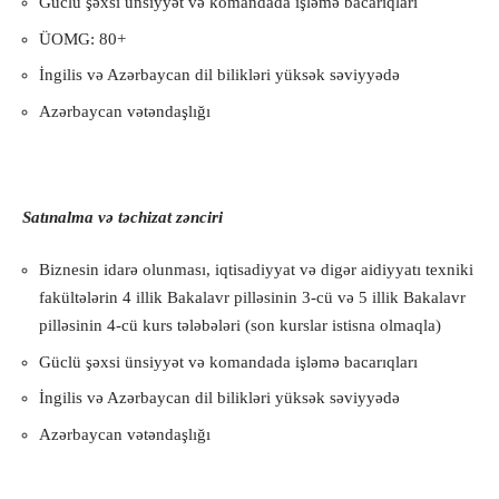
Güclü şəxsi ünsiyyət və komandada işləmə bacarıqları
ÜOMG: 80+
İngilis və Azərbaycan dil bilikləri yüksək səviyyədə
Azərbaycan vətəndaşlığı
Satınalma və təchizat zənciri
Biznesin idarə olunması, iqtisadiyyat və digər aidiyyatı texniki
fakültələrin 4 illik Bakalavr pilləsinin 3-cü və 5 illik Bakalavr
pilləsinin 4-cü kurs tələbələri (son kurslar istisna olmaqla)
Güclü şəxsi ünsiyyət və komandada işləmə bacarıqları
İngilis və Azərbaycan dil bilikləri yüksək səviyyədə
Azərbaycan vətəndaşlığı