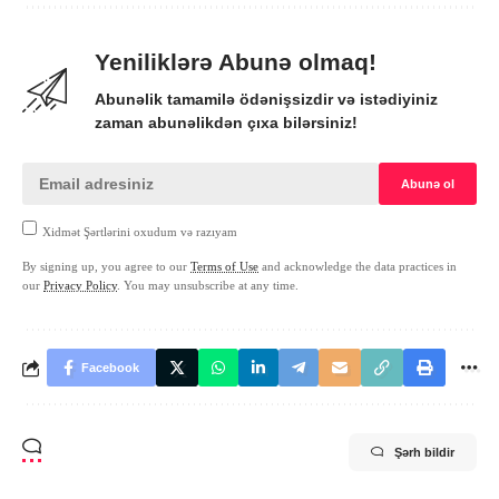
Yeniliklərə Abunə olmaq!
Abunəlik tamamilə ödənişsizdir və istədiyiniz
zaman abunəlikdən çıxa bilərsiniz!
Xidmət Şərtlərini oxudum və razıyam
By signing up, you agree to our
Terms of Use
and acknowledge the data practices in
our
Privacy Policy
. You may unsubscribe at any time.
Facebook
Şərh bildir