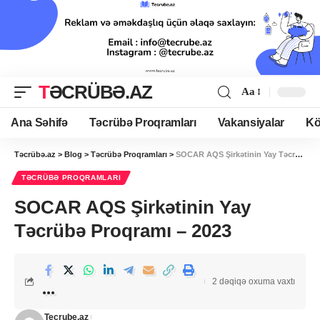
TƏCRÜBƏ.AZ
Aa
Ana Səhifə
Təcrübə Proqramları
Vakansiyalar
Kö
Təcrübə.az
>
Blog
>
Təcrübə Proqramları
>
SOCAR AQS Şirkətinin Yay Təcrübə Proqramı – 2023
TƏCRÜBƏ PROQRAMLARI
SOCAR AQS Şirkətinin Yay
Təcrübə Proqramı – 2023
2 dəqiqə oxuma vaxtı
Tecrube.az