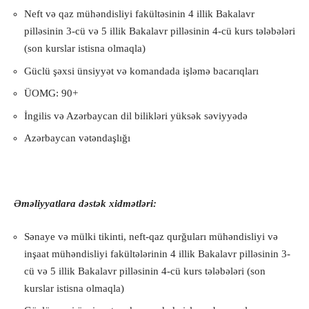
Neft və qaz mühəndisliyi fakültəsinin 4 illik Bakalavr
pilləsinin 3-cü və 5 illik Bakalavr pilləsinin 4-cü kurs tələbələri
(son kurslar istisna olmaqla)
Güclü şəxsi ünsiyyət və komandada işləmə bacarıqları
ÜOMG: 90+
İngilis və Azərbaycan dil bilikləri yüksək səviyyədə
Azərbaycan vətəndaşlığı
Əməliyyatlara dəstək xidmətləri:
Sənaye və mülki tikinti, neft-qaz qurğuları mühəndisliyi və
inşaat mühəndisliyi fakültələrinin 4 illik Bakalavr pilləsinin 3-
cü və 5 illik Bakalavr pilləsinin 4-cü kurs tələbələri (son
kurslar istisna olmaqla)