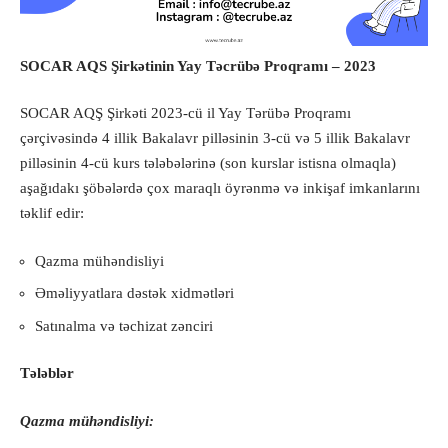
SOCAR AQS Şirkətinin Yay Təcrübə Proqramı – 2023
SOCAR AQŞ Şirkəti 2023-cü il Yay Tərübə Proqramı
çərçivəsində 4 illik Bakalavr pilləsinin 3-cü və 5 illik Bakalavr
pilləsinin 4-cü kurs tələbələrinə (son kurslar istisna olmaqla)
aşağıdakı şöbələrdə çox maraqlı öyrənmə və inkişaf imkanlarını
təklif edir:
Qazma mühəndisliyi
Əməliyyatlara dəstək xidmətləri
Satınalma və təchizat zənciri
Tələblər
Qazma mühəndisliyi: