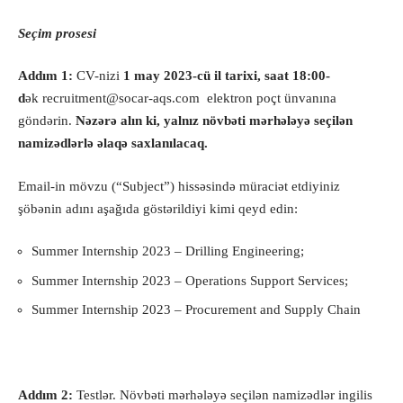
Seçim prosesi
Addım 1:
CV-nizi
1 may 2023-cü il tarixi, saat 18:00-
d
ək
recruitment@socar-aqs.com
elektron poçt ünvanına
göndərin.
Nəzərə alın ki, yalnız növbəti mərhələyə seçilən
namizədlərlə əlaqə saxlanılacaq.
Email-in mövzu (“Subject”) hissəsində müraciət etdiyiniz
şöbənin adını aşağıda göstərildiyi kimi qeyd edin:
Summer Internship 2023 – Drilling Engineering;
Summer Internship 2023 – Operations Support Services;
Summer Internship 2023 – Procurement and Supply Chain
Addım 2:
Testlər. Növbəti mərhələyə seçilən namizədlər ingilis