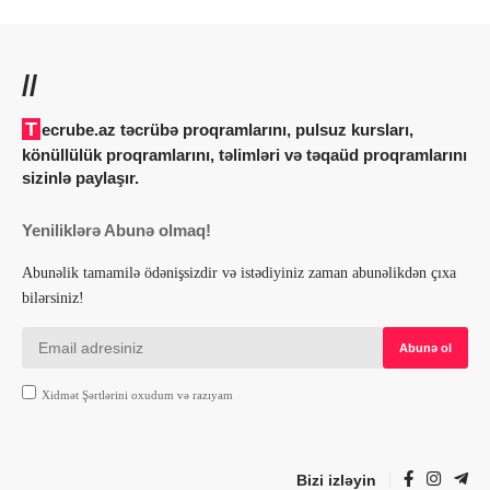
//
Tecrube.az təcrübə proqramlarını, pulsuz kursları,
könüllülük proqramlarını, təlimləri və təqaüd proqramlarını
sizinlə paylaşır.
Yeniliklərə Abunə olmaq!
Abunəlik tamamilə ödənişsizdir və istədiyiniz zaman abunəlikdən çıxa
bilərsiniz!
Xidmət Şərtlərini oxudum və razıyam
Bizi izləyin