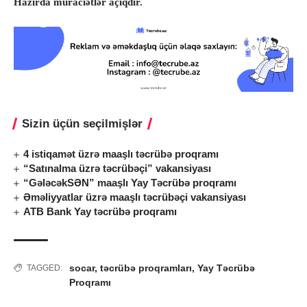
Hazırda müraciətlər açıqdır.
Sizin üçün seçilmişlər
4 istiqamət üzrə maaşlı təcrübə proqramı
“Satınalma üzrə təcrübəçi” vakansiyası
“GələcəkSƏN” maaşlı Yay Təcrübə proqramı
Əməliyyatlar üzrə maaşlı təcrübəçi vakansiyası
ATB Bank Yay təcrübə proqramı
socar
,
təcrübə proqramları
,
Yay Təcrübə
TAGGED:
Proqramı