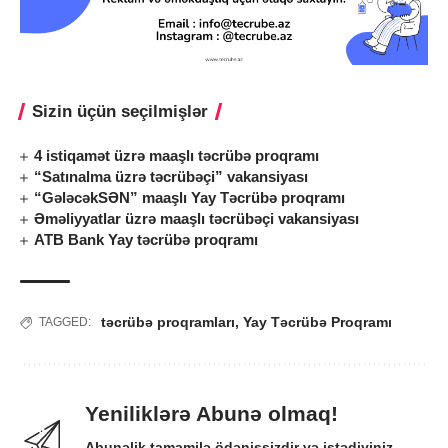
Sizin üçün seçilmişlər
4 istiqamət üzrə maaşlı təcrübə proqramı
“Satınalma üzrə təcrübəçi” vakansiyası
“GələcəkSƏN” maaşlı Yay Təcrübə proqramı
Əməliyyatlar üzrə maaşlı təcrübəçi vakansiyası
ATB Bank Yay təcrübə proqramı
təcrübə proqramları
,
Yay Təcrübə Proqramı
TAGGED:
Yeniliklərə Abunə olmaq!
Abunəlik tamamilə ödənişsizdir və istədiyiniz