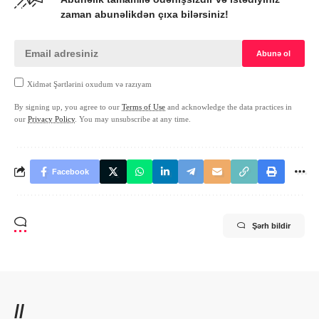
zaman abunəlikdən çıxa bilərsiniz!
Xidmət Şərtlərini oxudum və razıyam
By signing up, you agree to our
Terms of Use
and acknowledge the data practices in
our
Privacy Policy
. You may unsubscribe at any time.
Facebook
Şərh bildir
//