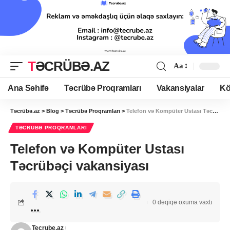
TƏCRÜBƏ.AZ
Aa
Ana Səhifə
Təcrübə Proqramları
Vakansiyalar
Kö
Təcrübə.az
>
Blog
>
Təcrübə Proqramları
>
Telefon və Kompüter Ustası Təcrübəçi vakansiyası
TƏCRÜBƏ PROQRAMLARI
Telefon və Kompüter Ustası
Təcrübəçi vakansiyası
0 dəqiqə oxuma vaxtı
Tecrube.az