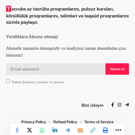
Tecrube.az təcrübə proqramlarını, pulsuz kursları,
könüllülük proqramlarını, təlimləri və təqaüd proqramlarını
sizinlə paylaşır.
Yeniliklərə Abunə olmaq!
Abunəlik tamamilə ödənişsizdir və istədiyiniz zaman abunəlikdən çıxa
bilərsiniz!
Xidmət Şərtlərini oxudum və razıyam
Bizi izləyin
Privacy Policy
Refund Policy
Terms of Service
© 2022 Tecrube.az. Designed by Webdesign.az. All Rights Reserved.