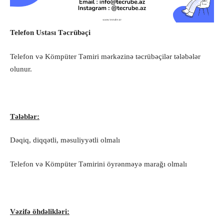
Telefon Ustas
ı Təcrübəçi
Telefon və Kömpüter Təmiri mərkəzinə təcrübəçilər tələbələr
olunur.
Tələblər:
Dəqiq, diqqətli, məsuliyyətli olmalı
Telefon və Kömpüter Təmirini öyrənməyə marağı olmalı
Vəzifə öhdəlikləri: