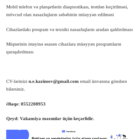
Mobil telefon və planşetlərin diaqnostikası, testdən keçirilməsi,
mövcud olan nasazlıqların səbəbinin müəyyən edilməsi
Cihazlardakı proqram və texniki nasazlıqların aradan qaldırılması
Müştərinin istəyinə əsasən cihazlara müəyyən proqramların
quraşdırılması
CV-lərinizi
n.e.kazimov@gmail.com
email ünvanına göndərə
bilərsiniz.
Əlaqə: 0552208953
Qeyd: Vakansiya məzunlar üçün keçərlidir.