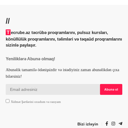
//
Tecrube.az təcrübə proqramlarını, pulsuz kursları,
könüllülük proqramlarını, təlimləri və təqaüd proqramlarını
sizinlə paylaşır.
Yeniliklərə Abunə olmaq!
Abunəlik tamamilə ödənişsizdir və istədiyiniz zaman abunəlikdən çıxa
bilərsiniz!
Xidmət Şərtlərini oxudum və razıyam
Bizi izləyin