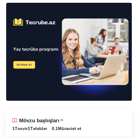
Mövzu başlıqları
Təsvir
Tələblər
Müraciət et