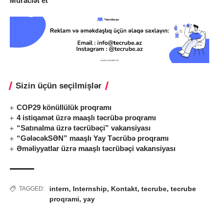
Müraciət et
Sizin üçün seçilmişlər
COP29 könüllülük proqramı
4 istiqamət üzrə maaşlı təcrübə proqramı
“Satınalma üzrə təcrübəçi” vakansiyası
“GələcəkSƏN” maaşlı Yay Təcrübə proqramı
Əməliyyatlar üzrə maaşlı təcrübəçi vakansiyası
intern
,
Internship
,
Kontakt
,
tecrube
,
tecrube
TAGGED:
proqrami
,
yay