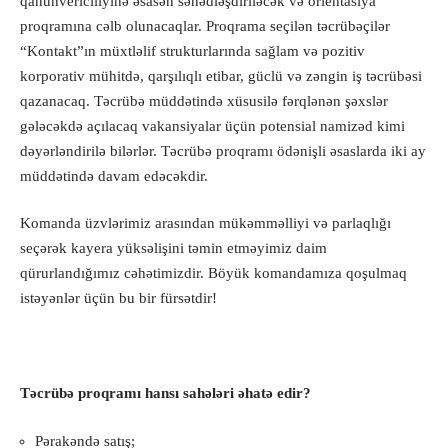
qanunvericiliyinə əsasən sənədləşdiriləcək və orientasiya
proqramına cəlb olunacaqlar. Proqrama seçilən təcrübəçilər
“Kontakt”ın müxtləlif strukturlarında sağlam və pozitiv
korporativ mühitdə, qarşılıqlı etibar, güclü və zəngin iş təcrübəsi
qazanacaq. Təcrübə müddətində xüsusilə fərqlənən şəxslər
gələcəkdə açılacaq vakansiyalar üçün potensial namizəd kimi
dəyərləndirilə bilərlər. Təcrübə proqramı ödənişli əsaslarda iki ay
müddətində davam edəcəkdir.
Komanda üzvlərimiz arasından mükəmməlliyi və parlaqlığı
seçərək kayera yüksəlişini təmin etməyimiz daim
qürurlandığımız cəhətimizdir. Böyük komandamıza qoşulmaq
istəyənlər üçün bu bir fürsətdir!
Təcrübə proqramı hansı sahələri əhatə edir?
Pərakəndə satış;