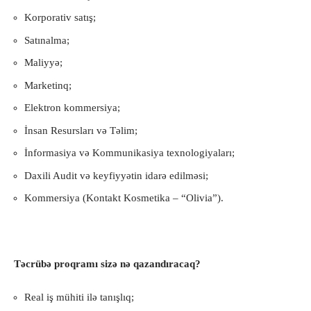
Korporativ satış;
Satınalma;
Maliyyə;
Marketinq;
Elektron kommersiya;
İnsan Resursları və Təlim;
İnformasiya və Kommunikasiya texnologiyaları;
Daxili Audit və keyfiyyətin idarə edilməsi;
Kommersiya (Kontakt Kosmetika – “Olivia”).
Təcrübə proqramı sizə nə qazandıracaq?
Real iş mühiti ilə tanışlıq;