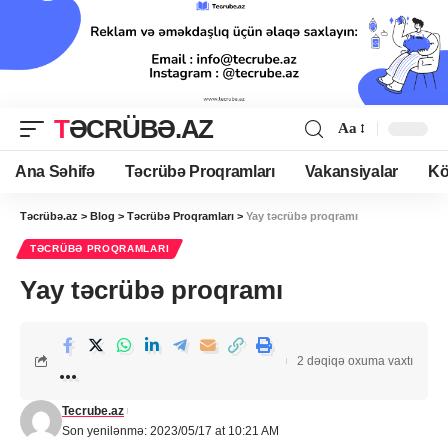
TƏCRÜBƏ.AZ
Aa
Ana Səhifə
Təcrübə Proqramları
Vakansiyalar
Kö
Təcrübə.az
>
Blog
>
Təcrübə Proqramları
>
Yay təcrübə proqramı
TƏCRÜBƏ PROQRAMLARI
Yay təcrübə proqramı
2 dəqiqə oxuma vaxtı
Tecrube.az
Son yenilənmə: 2023/05/17 at 10:21 AM