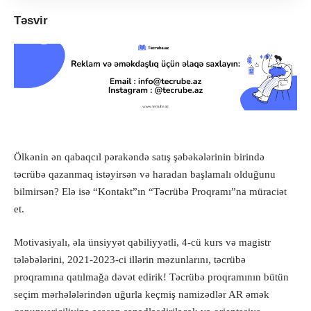
Təsvir
Ölkənin ən qabaqcıl pərakəndə satış şəbəkələrinin birində
təcrübə qazanmaq istəyirsən və haradan başlamalı olduğunu
bilmirsən? Elə isə “Kontakt”ın “Təcrübə Proqramı”na müraciət
et.
Motivasiyalı, əla ünsiyyət qabiliyyətli, 4-cü kurs və magistr
tələbələrini, 2021-2023-ci illərin məzunlarını, təcrübə
proqramına qatılmağa dəvət edirik! Təcrübə proqramının bütün
seçim mərhələlərindən uğurla keçmiş namizədlər AR əmək