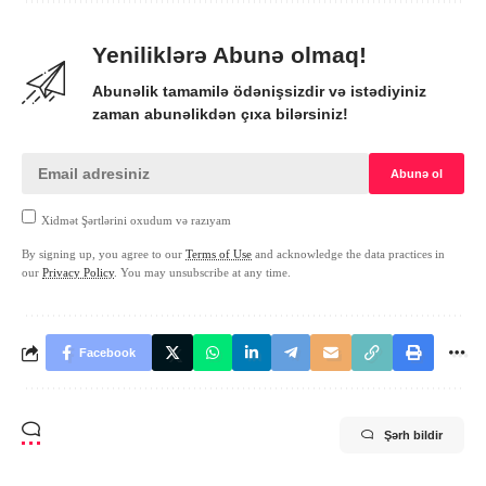
Yeniliklərə Abunə olmaq!
Abunəlik tamamilə ödənişsizdir və istədiyiniz
zaman abunəlikdən çıxa bilərsiniz!
Xidmət Şərtlərini oxudum və razıyam
By signing up, you agree to our
Terms of Use
and acknowledge the data practices in
our
Privacy Policy
. You may unsubscribe at any time.
Facebook
Şərh bildir