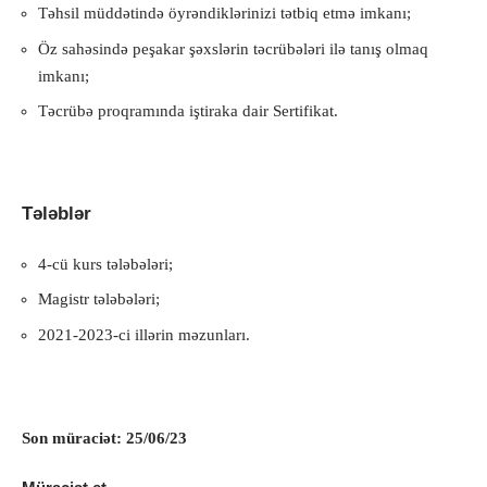
Təhsil müddətində öyrəndiklərinizi tətbiq etmə imkanı;
Öz sahəsində peşakar şəxslərin təcrübələri ilə tanış olmaq
imkanı;
Təcrübə proqramında iştiraka dair Sertifikat.
Tələblər
4-cü kurs tələbələri;
Magistr tələbələri;
2021-2023-ci illərin məzunları.
Son müraciət: 25/06/23