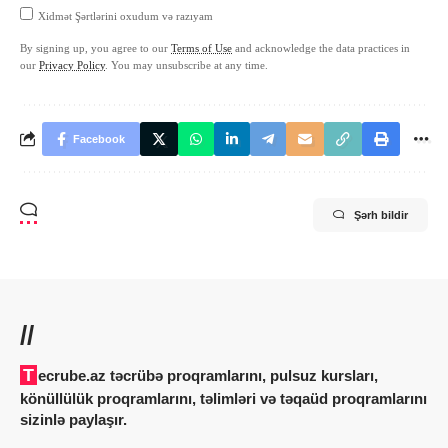
Xidmət Şərtlərini oxudum və razıyam
By signing up, you agree to our
Terms of Use
and acknowledge the data practices in
our
Privacy Policy
. You may unsubscribe at any time.
Facebook
Şərh bildir
//
Tecrube.az təcrübə proqramlarını, pulsuz kursları,
könüllülük proqramlarını, təlimləri və təqaüd proqramlarını
sizinlə paylaşır.