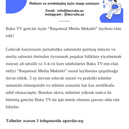
Baku TV gənclər üçün “Rəqəmsal Media Məktəbi” layihəsi elan
edir!
Gələcək karyerasını jurnalistika sahəsində qurmaq istəyən və
media sahəsini dərindən öyrənərək peşəkar biliklərə yiyələnmək
istəyən ali təhsilli və 3-4-cü kurs tələbələrini Baku TV-nin elan
etdiyi “Rəqəmsal Media Məktəbi” sosial layihəsinə qoşulmağa
dəvət edirik. 3 ay davam edəcək nəzəri və praktiki təlimlər
tamamilə ödənişsizdir və təlimin sonunda hər kəs sertifikatla
təltif olunacaqdır. Bundan əlavə, təlimləri yüksək nəticə ilə
bitirmiş gənclər Baku TV-də işlə təmin olunma şansını əldə edə
bilərlər.
Təlimlər əsasən 3 istiqamətdə aparılacaq: