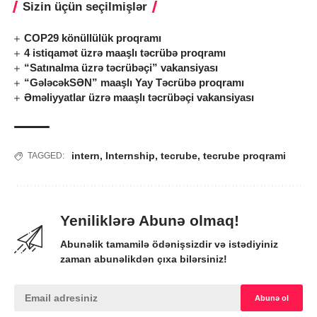
Sizin üçün seçilmişlər
COP29 könüllülük proqramı
4 istiqamət üzrə maaşlı təcrübə proqramı
“Satınalma üzrə təcrübəçi” vakansiyası
“GələcəkSƏN” maaşlı Yay Təcrübə proqramı
Əməliyyatlar üzrə maaşlı təcrübəçi vakansiyası
intern
,
Internship
,
tecrube
,
tecrube proqrami
TAGGED:
Yeniliklərə Abunə olmaq!
Abunəlik tamamilə ödənişsizdir və istədiyiniz
zaman abunəlikdən çıxa bilərsiniz!