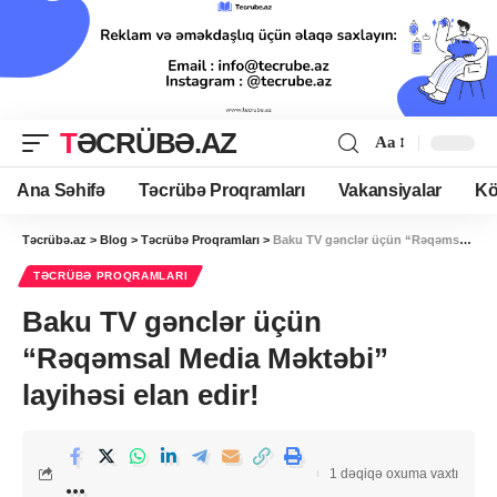
TƏCRÜBƏ.AZ
Aa
Ana Səhifə
Təcrübə Proqramları
Vakansiyalar
Kö
Təcrübə.az
>
Blog
>
Təcrübə Proqramları
>
Baku TV gənclər üçün “Rəqəmsal Media Məktəbi” layihəsi elan edir!
TƏCRÜBƏ PROQRAMLARI
Baku TV gənclər üçün
“Rəqəmsal Media Məktəbi”
layihəsi elan edir!
1 dəqiqə oxuma vaxtı