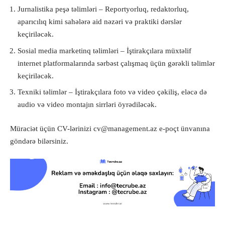
Jurnalistika peşə təlimləri – Reportyorluq, redaktorluq,
aparıcılıq kimi sahələrə aid nəzəri və praktiki dərslər
keçiriləcək.
Sosial media marketinq təlimləri – İştirakçılara müxtəlif
internet platformalarında sərbəst çalışmaq üçün gərəkli təlimlər
keçiriləcək.
Texniki təlimlər – İştirakçılara foto və video çəkiliş, eləcə də
audio və video montajın sirrləri öyrədiləcək.
Müraciət üçün CV-lərinizi
cv@management.az
e-poçt ünvanına
göndərə bilərsiniz.