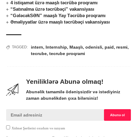
4 istiqamət üzrə maaşlı təcrübə proqramı
“Satınalma üzrə təcrübəçi” vakansiyası
“GələcəkSƏN” maaşlı Yay Təcrübə proqramı
Əməliyyatlar üzrə maaşlı təcrübəçi vakansiyası
intern
,
Internship
,
Maaşlı
,
odenisli
,
paid
,
resmi
,
TAGGED:
tecrube
,
tecrube proqrami
Yeniliklərə Abunə olmaq!
Abunəlik tamamilə ödənişsizdir və istədiyiniz
zaman abunəlikdən çıxa bilərsiniz!
Xidmət Şərtlərini oxudum və razıyam