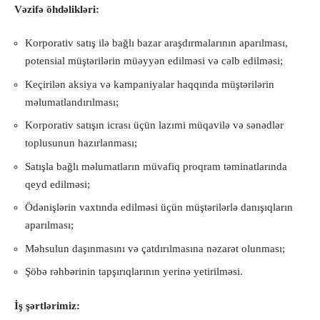
Vəzifə öhdəlikləri:
Korporativ satış ilə bağlı bazar araşdırmalarının aparılması,
potensial müştərilərin müəyyən edilməsi və cəlb edilməsi;
Keçirilən aksiya və kampaniyalar haqqında müştərilərin
məlumatlandırılması;
Korporativ satışın icrası üçün lazımi müqavilə və sənədlər
toplusunun hazırlanması;
Satışla bağlı məlumatların müvafiq proqram təminatlarında
qeyd edilməsi;
Ödənişlərin vaxtında edilməsi üçün müştərilərlə danışıqların
aparılması;
Məhsulun daşınmasını və çatdırılmasına nəzarət olunması;
Şöbə rəhbərinin tapşırıqlarının yerinə yetirilməsi.
İş şərtlərimiz: