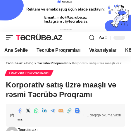
TƏCRÜBƏ.AZ
Aa
Ana Səhifə
Təcrübə Proqramları
Vakansiyalar
Kö
Təcrübə.az
>
Blog
>
Təcrübə Proqramları
>
Korporativ satış üzrə maaşlı və rəsmi Təcrübə Proqramı
TƏCRÜBƏ PROQRAMLARI
Korporativ satış üzrə maaşlı və
rəsmi Təcrübə Proqramı
1 dəqiqə oxuma vaxtı
Tecrube.az