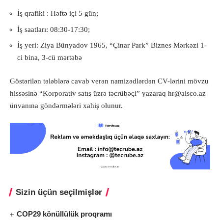
İş qrafiki : Həftə içi 5 gün;
İş saatları: 08:30-17:30;
İş yeri: Ziya Bünyadov 1965, “Çinar Park” Biznes Mərkəzi 1-
ci bina, 3-cü mərtəbə
Göstərilən tələblərə cavab verən namizədlərdən CV-lərini mövzu
hissəsinə “Korporativ satış üzrə təcrübəçi” yazaraq
hr@aisco.az
ünvanına göndərmələri xahiş olunur.
Sizin üçün seçilmişlər
COP29 könüllülük proqramı