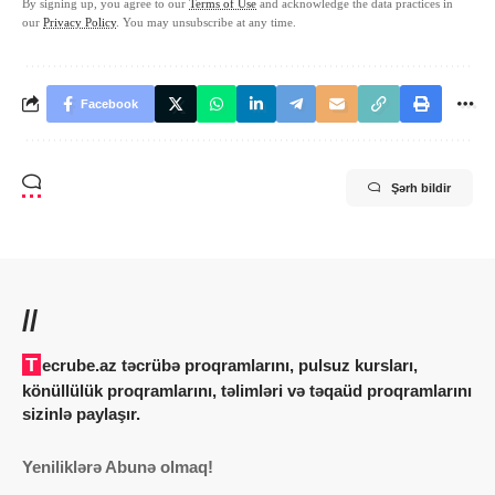
By signing up, you agree to our
Terms of Use
and acknowledge the data practices in
our
Privacy Policy
. You may unsubscribe at any time.
Facebook
Şərh bildir
//
Tecrube.az təcrübə proqramlarını, pulsuz kursları,
könüllülük proqramlarını, təlimləri və təqaüd proqramlarını
sizinlə paylaşır.
Yeniliklərə Abunə olmaq!