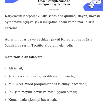
Karyerasını Korporativ Satış sahəsində qurmaq istəyən, həvəsli,
öyrənməyə açıq və şəxsi inkişafına önəm verən məzunların
nəzərinə.
Aqrar İnnovasiya və Təchizat Şirkəti Korporativ satış üzrə
ödənişli və rəsmi Təcrübə Proqramı elan edir.
Namizədə olan tələblər:
Ali təhsil;
Azərbaycan dili səlis, rus dili arzuolunandır;
MS Excel, Word proqramlarında işləməyi bacarmalı;
İnkişafa meyilli, çevik və məsuliyyətli olmalı;
Komandada işləməyi bacarmalı.