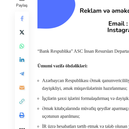
Paylaş
“Bank Respublika” ASC İnsan Resursları Departam
Ümumi vəzifə öhdəlikləri:
Azərbaycan Respublikası Əmək qanunvericililiyin
dəyişikliyi, əmək müqavilələrinin hazırlanması;
İşçilərin şəxsi işlərini formalaşdırmaq və dəyişi
Əmək kitabçalarında müvafiq qeydlər aparmaq;Əmr
uçotunun aparılması;
İR üzrə hesabatları tərtib etmək və tələb olunan