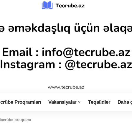
crübə Proqramları
Vakansiyalar
Təqaüdlər
Daha 
təcrübə proqramı