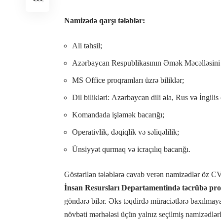
Namizədə qarşı tələblər:
Ali təhsil;
Azərbaycan Respublikasının Əmək Məcəlləsin
MS Office proqramları üzrə biliklər;
Dil bilikləri: Azərbaycan dili əla, Rus və İngilis
Komandada işləmək bacarığı;
Operativlik, dəqiqlik və səliqəlilik;
Ünsiyyət qurmaq və icraçılıq bacarığı.
Göstərilən tələblərə cavab verən namizədlər öz CV
İnsan Resursları Departamentində təcrübə pr
göndərə bilər. Əks təqdirdə müraciətlərə baxılmaya
növbəti mərhələsi üçün yalnız seçilmiş namizədlərl