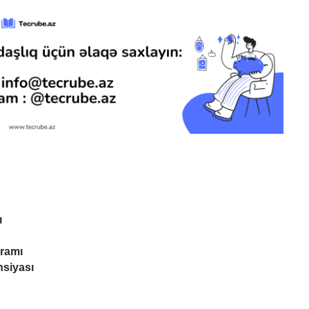
ı
ramı
nsiyası