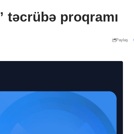
 təcrübə proqramı
Paylaş