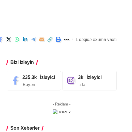
1 dəqiqə oxuma vaxtı
Bizi izləyin
235.3k
İzləyici
3k
İzləyici
Bəyən
İzlə
- Reklam -
Son Xəbərlər