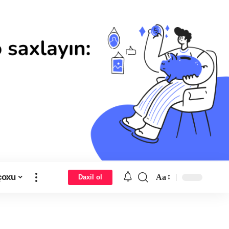
çoxu
Aa
Daxil ol