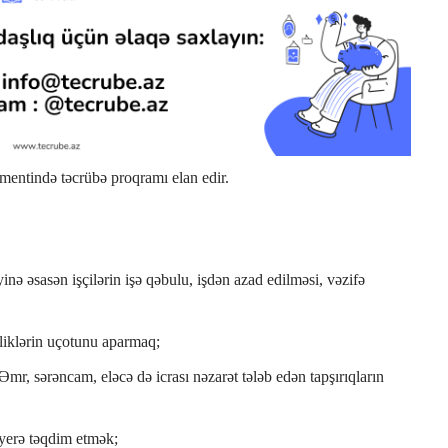
entində təcrübə proqramı elan edir.
ə əsasən işçilərin işə qəbulu, işdən azad edilməsi, vəzifə
kliklərin uçotunu aparmaq;
, sərəncam, eləcə də icrası nəzarət tələb edən tapşırıqların
 yerə təqdim etmək;