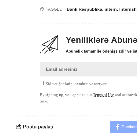
Bank Respublika
,
intern
,
Internsh
TAGGED:
Yeniliklərə Abun
Abunəlik tamamilə ödənişsizdir və ist
Xidmət Şərtlərini oxudum və razıyam
By signing up, you agree to our
Terms of Use
and acknowled
time.
Postu paylaş
Faceboo