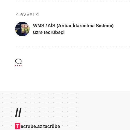
ƏVVƏLKI
WMS / AİS (Anbar İdarəetmə Sistemi)
üzrə təcrübəçi
//
T
ecrube.az təcrübə