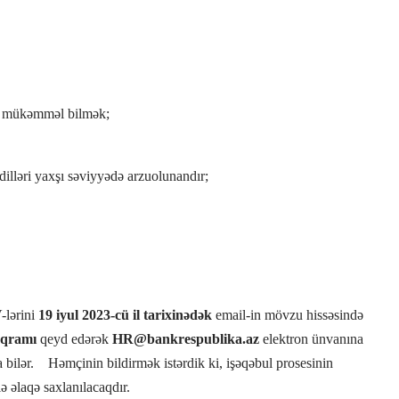
i mükəmməl bilmək;
 dilləri yaxşı səviyyədə arzuolunandır;
-lərini
19 iyul 2023-cü il tarixinədək
email-in mövzu hissəsində
oqramı
qeyd edərək
HR@bankrespublika.az
elektron ünvanına
 bilər. Həmçinin bildirmək istərdik ki, işəqəbul prosesinin
ə əlaqə saxlanılacaqdır.