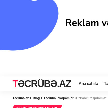
TƏCRÜBƏ.AZ
Ana səhifə
Tə
Təcrübə.az
>
Blog
>
Təcrübə Proqramları
>
“Bank Respublika” 