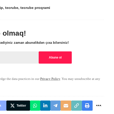
ip
,
tecrube
,
tecrube proqrami
ə olmaq!
ədiyiniz zaman abunəlikdən çıxa bilərsiniz!
ge the data practices in our
Privacy Policy
. You may unsubscribe at any
k
Twitter