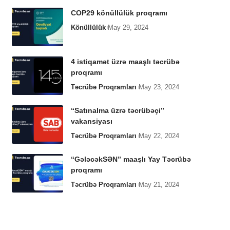
COP29 könüllülük proqramı
Könüllülük
May 29, 2024
4 istiqamət üzrə maaşlı təcrübə
proqramı
Təcrübə Proqramları
May 23, 2024
“Satınalma üzrə təcrübəçi”
vakansiyası
Təcrübə Proqramları
May 22, 2024
“GələcəkSƏN” maaşlı Yay Təcrübə
proqramı
Təcrübə Proqramları
May 21, 2024