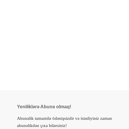
Yeniliklərə Abunə olmaq!
Abunəlik tamamilə ödənişsizdir və istədiyiniz zaman
abunəlikdən çıxa bilərsiniz!