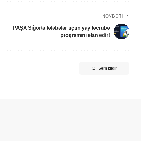
NÖVBƏTI
PAŞA Sığorta tələbələr üçün yay təcrübə
proqramını elan edir!
Şərh bildir