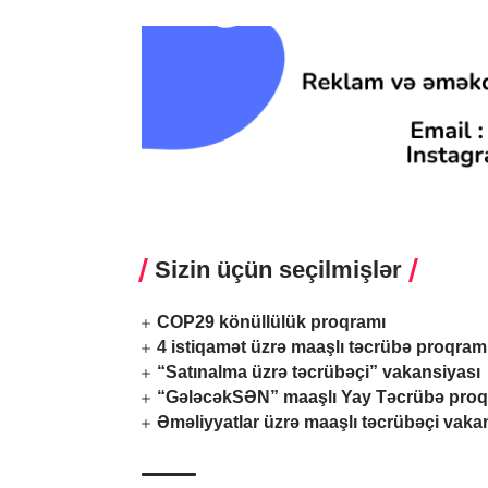
Sizin üçün seçilmişlər
COP29 könüllülük proqramı
4 istiqamət üzrə maaşlı təcrübə proqram
“Satınalma üzrə təcrübəçi” vakansiyası
“GələcəkSƏN” maaşlı Yay Təcrübə proq
Əməliyyatlar üzrə maaşlı təcrübəçi vaka