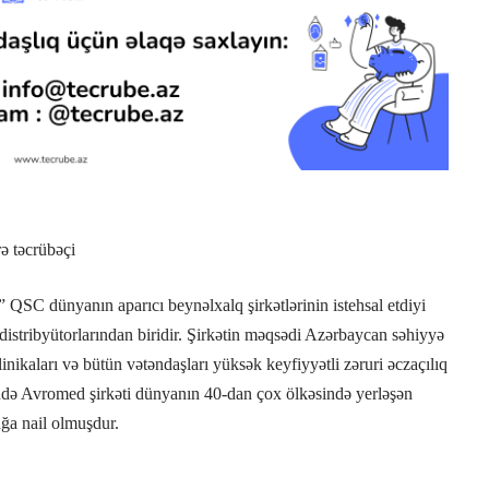
ə təcrübəçi
C dünyanın aparıcı beynəlxalq şirkətlərinin istehsal etdiyi
istribyütorlarından biridir. Şirkətin məqsədi Azərbaycan səhiyyə
nikaları və bütün vətəndaşları yüksək keyfiyyətli zəruri əczaçılıq
ündə Avromed şirkəti dünyanın 40-dan çox ölkəsində yerləşən
mağa nail olmuşdur.