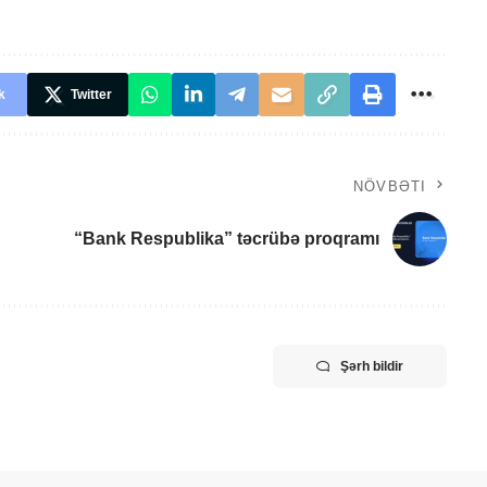
k
Twitter
NÖVBƏTI
“Bank Respublika” təcrübə proqramı
Şərh bildir