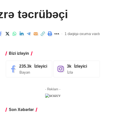
zrə təcrübəçi
1 dəqiqə oxuma vaxtı
Bizi izləyin
235.3k
İzləyici
3k
İzləyici
Bəyən
İzlə
- Reklam -
Son Xəbərlər