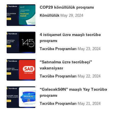
COP29 könüllülük proqramı
Könüllülük
May 29, 2024
4 istiqamət üzrə maaşlı təcrübə
proqramı
Təcrübə Proqramları
May 23, 2024
“Satınalma üzrə təcrübəçi”
vakansiyası
Təcrübə Proqramları
May 22, 2024
“GələcəkSƏN” maaşlı Yay Təcrübə
proqramı
Təcrübə Proqramları
May 21, 2024