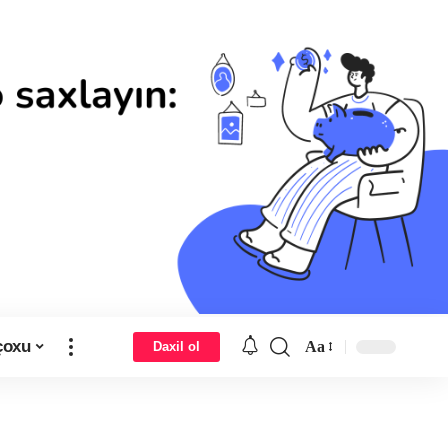
çoxu
Aa
Daxil ol