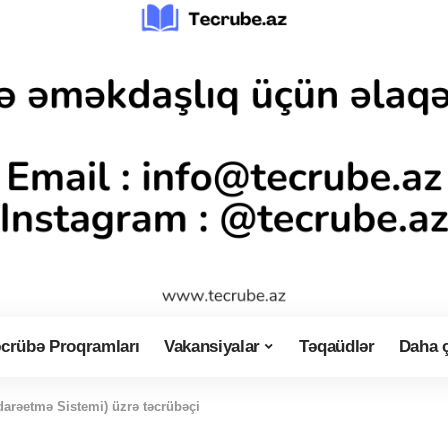
crübə Proqramları
Vakansiyalar
Təqaüdlər
Daha 
arəetmə Sistemi) üzrə təcrübəçi