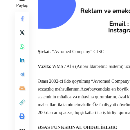
Paylaş
Şirkət
: “Avromed Company” CJSC
Vəzifə
: WMS / AİS (Anbar İdarəetmə Sistemi) üzr
Əsası 2002-ci ildə qoyulmuş “Avromed Company” QS
əczaçılıq məhsullarının Azərbaycandakı ən böyük d
sisteminin müalicə və müayinə qurumlarını, özəl kli
məhsulları ilə təmin etməkdir. Öz fəaliyyəti dövr
200-dən artıq əczaçılıq şirkətləri ilə iş birliyi qur
ƏSAS FUNKSİONAL ÖHDƏLİKLƏR: