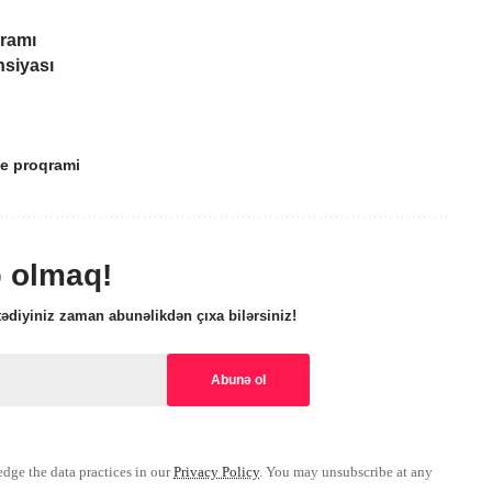
ramı
nsiyası
e proqrami
ə olmaq!
ədiyiniz zaman abunəlikdən çıxa bilərsiniz!
ge the data practices in our
Privacy Policy
. You may unsubscribe at any