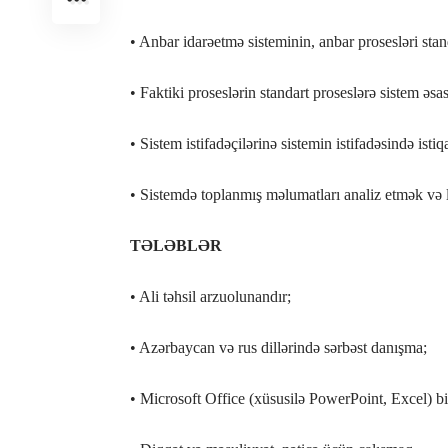
• Anbar idarəetmə sisteminin, anbar prosesləri stan
• Faktiki proseslərin standart proseslərə sistem ə
• Sistem istifadəçilərinə sistemin istifadəsində ist
• Sistemdə toplanmış məlumatları analiz etmək və 
TƏLƏBLƏR
• Ali təhsil arzuolunandır;
• Azərbaycan və rus dillərində sərbəst danışma;
• Microsoft Office (xüsusilə PowerPoint, Excel) bil