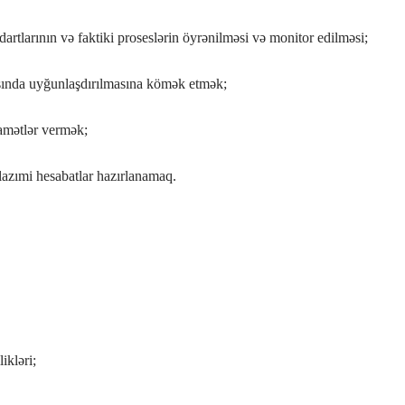
dartlarının və faktiki proseslərin öyrənilməsi və monitor edilməsi;
sasında uyğunlaşdırılmasına kömək etmək;
iqamətlər vermək;
lazımi hesabatlar hazırlanamaq.
ikləri;