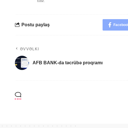
time.
Postu paylaş
Faceboo
ƏVVƏLKI
AFB BANK-da təcrübə proqramı