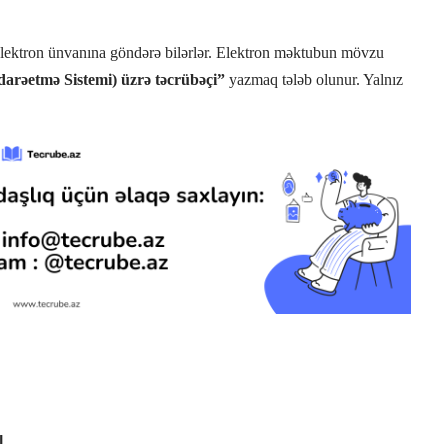
lektron ünvanına göndərə bilərlər. Elektron məktubun mövzu
rəetmə Sistemi) üzrə təcrübəçi”
yazmaq tələb olunur. Yalnız
ı