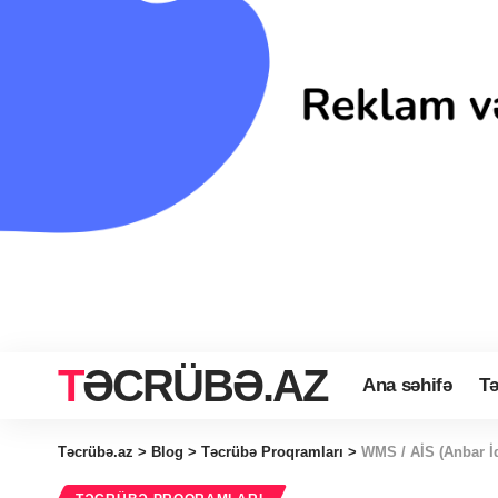
TƏCRÜBƏ.AZ
Ana səhifə
Tə
Təcrübə.az
>
Blog
>
Təcrübə Proqramları
>
WMS / AİS (Anbar İd