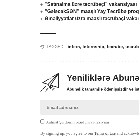
“Satınalma üzrə təcrübəçi” vakansiyası
“GələcəkSƏN” maaşlı Yay Təcrübə proq
Əməliyyatlar üzrə maaşlı təcrübəçi vaka
intern
,
Internship
,
tecrube
,
tecrub
TAGGED:
Yeniliklərə Abun
Abunəlik tamamilə ödənişsizdir və ist
Xidmət Şərtlərini oxudum və razıyam
By signing up, you agree to our
Terms of Use
and acknowled