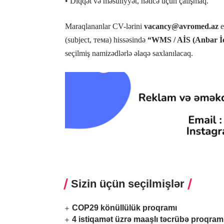
• Diqqət və məsuliyyət, nəticə üçün çalışmaq.
Maraqlananlar CV-lərini
vacancy@avromed.az
e
(subject, тема) hissəsində
“WMS / AİS (Anbar İda
seçilmiş namizədlərlə əlaqə saxlanılacaq.
Sizin üçün seçilmişlər
COP29 könüllülük proqramı
4 istiqamət üzrə maaşlı təcrübə proqram