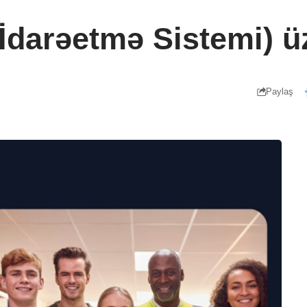
İdarəetmə Sistemi) ü
Paylaş