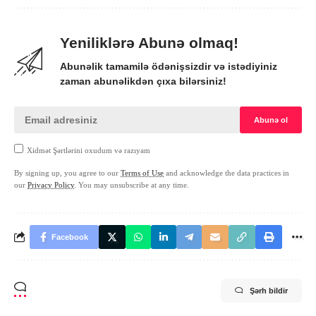
Yeniliklərə Abunə olmaq!
Abunəlik tamamilə ödənişsizdir və istədiyiniz
zaman abunəlikdən çıxa bilərsiniz!
Xidmət Şərtlərini oxudum və razıyam
By signing up, you agree to our
Terms of Use
and acknowledge the data practices in
our
Privacy Policy
. You may unsubscribe at any time.
Facebook
Şərh bildir