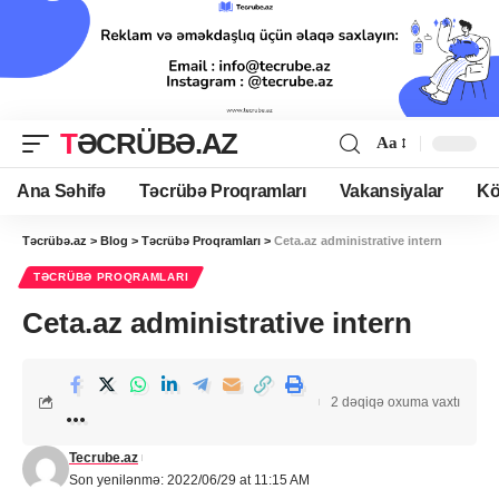
TƏCRÜBƏ.AZ
Aa
Ana Səhifə
Təcrübə Proqramları
Vakansiyalar
Kö
Təcrübə.az
>
Blog
>
Təcrübə Proqramları
>
Ceta.az administrative intern
TƏCRÜBƏ PROQRAMLARI
Ceta.az administrative intern
2 dəqiqə oxuma vaxtı
Tecrube.az
Son yenilənmə: 2022/06/29 at 11:15 AM