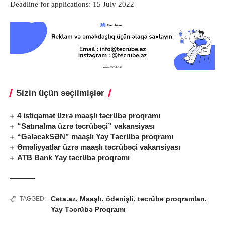
Deadline for applications: 15 July 2022
Sizin üçün seçilmişlər
4 istiqamət üzrə maaşlı təcrübə proqramı
“Satınalma üzrə təcrübəçi” vakansiyası
“GələcəkSƏN” maaşlı Yay Təcrübə proqramı
Əməliyyatlar üzrə maaşlı təcrübəçi vakansiyası
ATB Bank Yay təcrübə proqramı
Ceta.az
,
Maaşlı
,
ödənişli
,
təcrübə proqramları
,
TAGGED:
Yay Təcrübə Proqramı