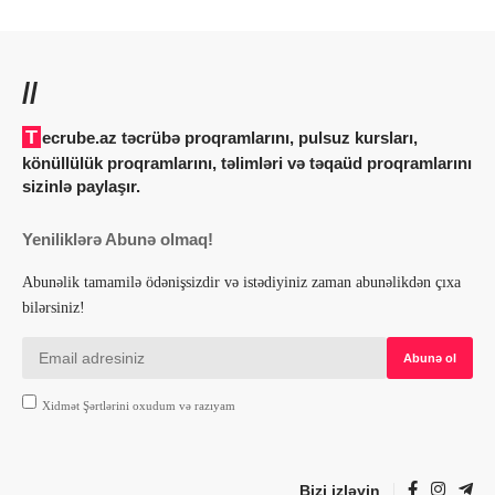
//
Tecrube.az təcrübə proqramlarını, pulsuz kursları,
könüllülük proqramlarını, təlimləri və təqaüd proqramlarını
sizinlə paylaşır.
Yeniliklərə Abunə olmaq!
Abunəlik tamamilə ödənişsizdir və istədiyiniz zaman abunəlikdən çıxa
bilərsiniz!
Xidmət Şərtlərini oxudum və razıyam
Bizi izləyin