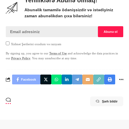
Yeniliklərə Abunə olmaq!
Abunəlik tamamilə ödənişsizdir və istədiyiniz
zaman abunəlikdən çıxa bilərsiniz!
Xidmət Şərtlərini oxudum və razıyam
By signing up, you agree to our
Terms of Use
and acknowledge the data practices in
our
Privacy Policy
. You may unsubscribe at any time.
Facebook
Şərh bildir