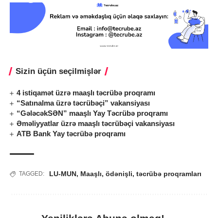
Sizin üçün seçilmişlər
4 istiqamət üzrə maaşlı təcrübə proqramı
“Satınalma üzrə təcrübəçi” vakansiyası
“GələcəkSƏN” maaşlı Yay Təcrübə proqramı
Əməliyyatlar üzrə maaşlı təcrübəçi vakansiyası
ATB Bank Yay təcrübə proqramı
LU-MUN
,
Maaşlı
,
ödənişli
,
təcrübə proqramları
TAGGED: