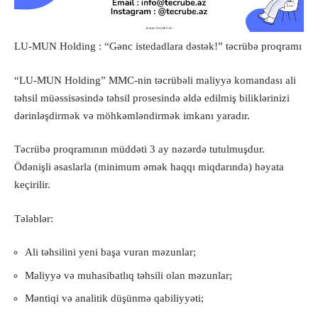
LU-MUN Holding : “Gənc istedadlara dəstək!” təcrübə proqramı
“LU-MUN Holding” MMC-nin təcrübəli maliyyə komandası ali
təhsil müəssisəsində təhsil prosesində əldə edilmiş biliklərinizi
dərinləşdirmək və möhkəmləndirmək imkanı yaradır.
Təcrübə proqramının müddəti 3 ay nəzərdə tutulmuşdur.
Ödənişli əsaslarla (minimum əmək haqqı miqdarında) həyata
keçirilir.
Tələblər:
Ali təhsilini yeni başa vuran məzunlar;
Maliyyə və muhasibatlıq təhsili olan məzunlar;
Məntiqi və analitik düşünmə qabiliyyəti;