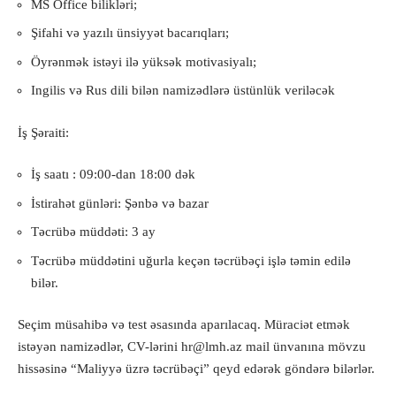
MS Office bilikləri;
Şifahi və yazılı ünsiyyət bacarıqları;
Öyrənmək istəyi ilə yüksək motivasiyalı;
Ingilis və Rus dili bilən namizədlərə üstünlük veriləcək
İş Şəraiti:
İş saatı : 09:00-dan 18:00 dək
İstirahət günləri: Şənbə və bazar
Təcrübə müddəti: 3 ay
Təcrübə müddətini uğurla keçən təcrübəçi işlə təmin edilə
bilər.
Seçim müsahibə və test əsasında aparılacaq. Müraciət etmək
istəyən namizədlər, CV-lərini
hr@lmh.az
mail ünvanına mövzu
hissəsinə “Maliyyə üzrə təcrübəçi” qeyd edərək göndərə bilərlər.