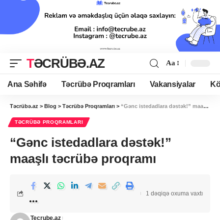
TƏCRÜBƏ.AZ
Aa
Ana Səhifə
Təcrübə Proqramları
Vakansiyalar
Kö
Təcrübə.az
>
Blog
>
Təcrübə Proqramları
>
“Gənc istedadlara dəstək!” maaşlı təcrübə proqramı
TƏCRÜBƏ PROQRAMLARI
“Gənc istedadlara dəstək!”
maaşlı təcrübə proqramı
1 dəqiqə oxuma vaxtı
Tecrube.az