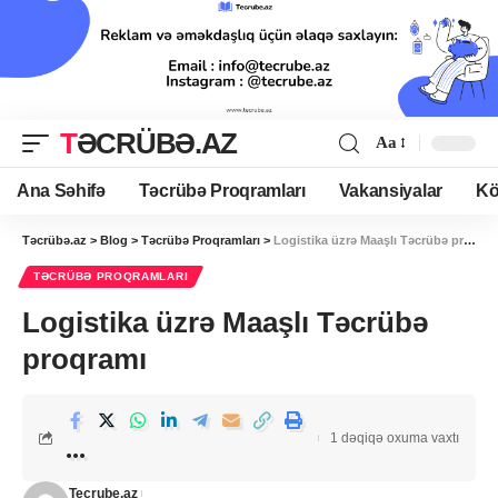
TƏCRÜBƏ.AZ
Aa
Ana Səhifə
Təcrübə Proqramları
Vakansiyalar
Kö
Təcrübə.az
>
Blog
>
Təcrübə Proqramları
>
Logistika üzrə Maaşlı Təcrübə proqramı
TƏCRÜBƏ PROQRAMLARI
Logistika üzrə Maaşlı Təcrübə
proqramı
1 dəqiqə oxuma vaxtı
Tecrube.az