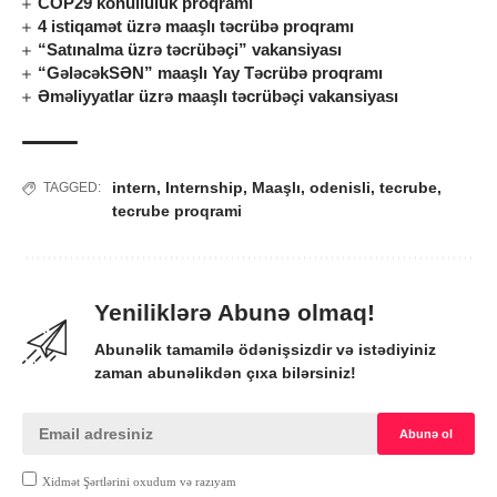
COP29 könüllülük proqramı
4 istiqamət üzrə maaşlı təcrübə proqramı
“Satınalma üzrə təcrübəçi” vakansiyası
“GələcəkSƏN” maaşlı Yay Təcrübə proqramı
Əməliyyatlar üzrə maaşlı təcrübəçi vakansiyası
intern
,
Internship
,
Maaşlı
,
odenisli
,
tecrube
,
TAGGED:
tecrube proqrami
Yeniliklərə Abunə olmaq!
Abunəlik tamamilə ödənişsizdir və istədiyiniz
zaman abunəlikdən çıxa bilərsiniz!
Xidmət Şərtlərini oxudum və razıyam