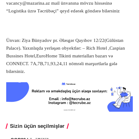
vacancy@mazarina.az mail ünvanına mövzu hissəsinə
“Logistika üzrə Təcrübəçi” qeyd edərək göndərə bilərsiniz
Ünvan: Ziya Bünyadov pr. Ələsgər Qayıbov 12/22(Gülüstan
Palace). Yaxınlıqda yerləşən obyektlər: – Rich Hotel ,Caspian
Bussines Hotel,EuroHome Tikinti materialları bazarı və
CONNECT. 7A,7B,71,93,24,11 nömrəli marşurtlarla gələ
bilərsiniz.
Sizin üçün seçilmişlər