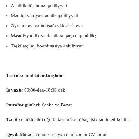
Analitik düşünmə qabiliyyəti
Məntiqi və riyazi analiz qabiliyyəti
Öyrənməyə və inkişafa yüksək həvəs;
Məsuliyyətlilik və detallara qarşı diqqətlilik;
Təşkilatçılıq, koordinasiya qabiliyyəti
Təcrübə müddəti ödənişlidir
İş vaxtı:
09:00-dan-18:00 dək
İstirahət günləri:
Şənbə və Bazar
Təcrübə müddətini uğurla keçən Təcrübəçi işlə təmin edilə bilər
Qeyd:
Müraciət etmək istəyən namizədlər CV-lərini