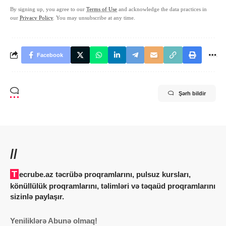
By signing up, you agree to our
Terms of Use
and acknowledge the data practices in
our
Privacy Policy
. You may unsubscribe at any time.
Facebook
Şərh bildir
//
Tecrube.az təcrübə proqramlarını, pulsuz kursları,
könüllülük proqramlarını, təlimləri və təqaüd proqramlarını
sizinlə paylaşır.
Yeniliklərə Abunə olmaq!