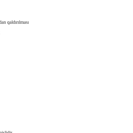
dan qaldırılması
şlidir.