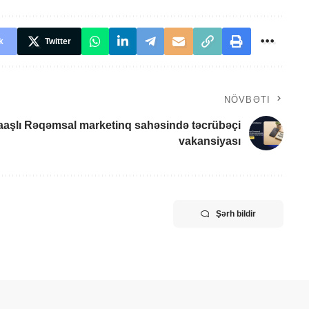
k
Twitter
NÖVBƏTI
aşlı Rəqəmsal marketinq sahəsində təcrübəçi
vakansiyası
Şərh bildir