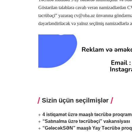
Göstərilən tələblərə cavab verən namizədlərdən CV
təcrübəçi” yazaraq
cv@oba.az
ünvanına göndərmələ
dəyərləndiriləcək və yalnız seçilmiş namizədlərlə ə
Sizin üçün seçilmişlər
4 istiqamət üzrə maaşlı təcrübə proqram
“Satınalma üzrə təcrübəçi” vakansiyası
“GələcəkSƏN” maaşlı Yay Təcrübə proq