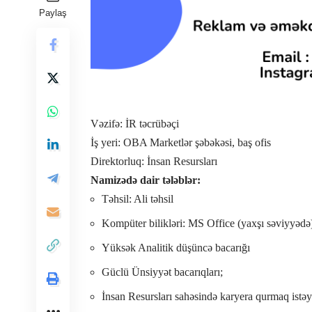
Paylaş
Vəzifə: İR təcrübəçi
İş yeri: OBA Marketlər şəbəkəsi, baş ofis
Direktorluq: İnsan Resursları
Namizədə dair tələblər:
Təhsil: Ali təhsil
Kompüter bilikləri: MS Office (yaxşı səviyyədə
Yüksək Analitik düşüncə bacarığı
Güclü Ünsiyyət bacarıqları;
İnsan Resursları sahəsində karyera qurmaq istə