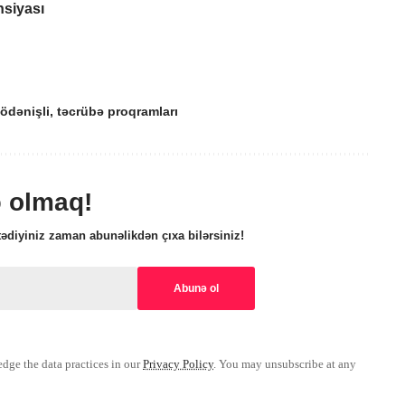
nsiyası
ödənişli
,
təcrübə proqramları
ə olmaq!
ədiyiniz zaman abunəlikdən çıxa bilərsiniz!
ge the data practices in our
Privacy Policy
. You may unsubscribe at any