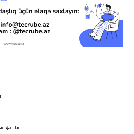
)
yən gənclər