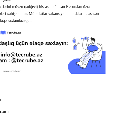
-lərini mövzu (subject) hissəsinə “İnsan Resursları üzrə
ri xahiş olunur. Müraciətlər vakansiyanın tələblərinə əsasən
laqə saxlanılacaqdır.
ı
ramı