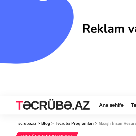
TƏCRÜBƏ.AZ
Ana səhifə
Tə
Təcrübə.az
>
Blog
>
Təcrübə Proqramları
>
Maaşlı İnsan Resurs