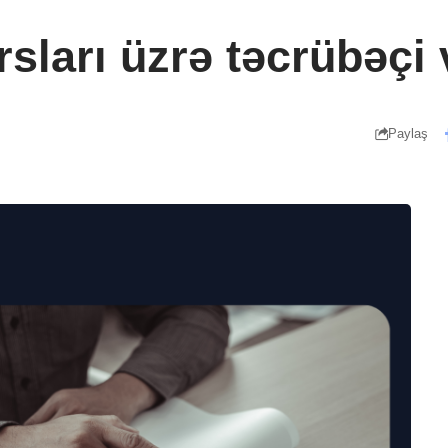
sları üzrə təcrübəçi
Paylaş