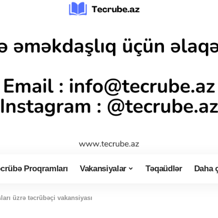
crübə Proqramları
Vakansiyalar
Təqaüdlər
Daha 
ları üzrə təcrübəçi vakansiyası