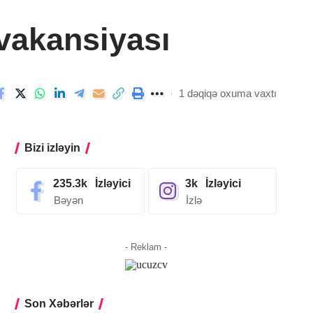
 vakansiyası
1 dəqiqə oxuma vaxtı
Bizi izləyin
235.3k
İzləyici
3k
İzləyici
Bəyən
İzlə
- Reklam -
Son Xəbərlər