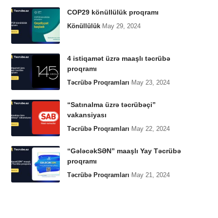
COP29 könüllülük proqramı
Könüllülük
May 29, 2024
4 istiqamət üzrə maaşlı təcrübə
proqramı
Təcrübə Proqramları
May 23, 2024
“Satınalma üzrə təcrübəçi”
vakansiyası
Təcrübə Proqramları
May 22, 2024
“GələcəkSƏN” maaşlı Yay Təcrübə
proqramı
Təcrübə Proqramları
May 21, 2024