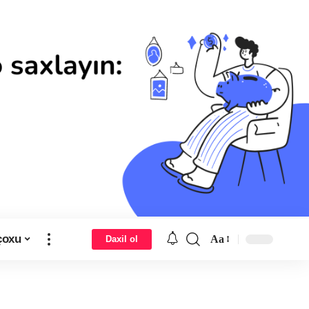
çoxu
Aa
Daxil ol