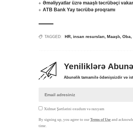
Əməliyyatlar üzrə maaşlı təcrübəçi vaka
ATB Bank Yay təcrübə proqramı
HR
,
insan resursları
,
Maaşlı
,
Oba
,
TAGGED:
Yeniliklərə Abun
Abunəlik tamamilə ödənişsizdir və ist
Xidmət Şərtlərini oxudum və razıyam
By signing up, you agree to our
Terms of Use
and acknowled
time.