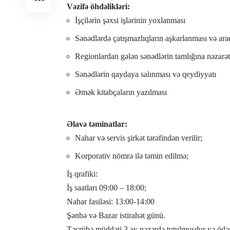
Vəzifə öhdəlikləri:
İşçilərin şəxsi işlərinin yoxlanması
Sənədlərdə çatışmazlıqların aşkarlanması və ara
Regionlardan gələn sənədlərin tamlığına nəzarət
Sənədlərin qaydaya salınması və qeydiyyatı
Əmək kitabçaların yazılması
Əlavə təminatlar:
Nahar və servis şirkət tərəfindən verilir;
Korporativ nömrə ilə təmin edilmə;
İş qrafiki:
İş saatları 09:00 – 18:00;
Nahar fasiləsi: 13:00-14:00
Şənbə və Bazar istirahət günü.
Təcrübə müddəti 3 ay nəzərdə tutulmuşdur və ödəni