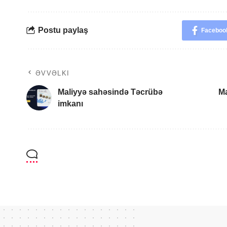
Postu paylaş
Faceboo
ƏVVƏLKI
Maliyyə sahəsində Təcrübə
Ma
imkanı