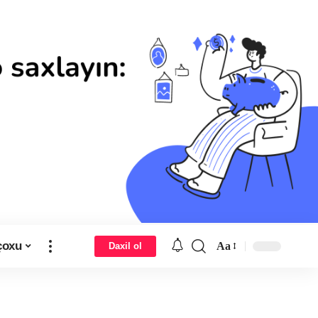
çoxu
Aa
Daxil ol