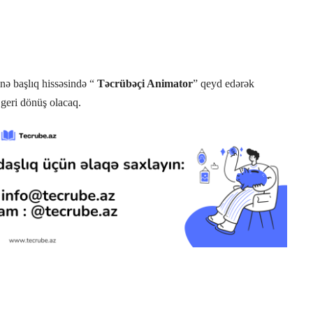
inə başlıq hissəsində “
Təcrübəçi Animator
” qeyd edərək
 geri dönüş olacaq.