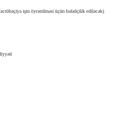
crübəçiyə işin öyrənilməsi üçün bələdçilik ediləcək)
iyyəti