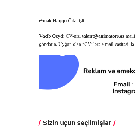
Əmək Haqqı:
Ödənişli
Vacib Qeyd:
CV-nizi
talant@animators.az
mail
göndərin. Uyğun olan “CV”lərə e-mail vasitəsi ilə
Sizin üçün seçilmişlər