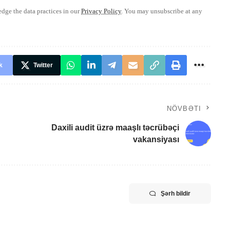
ge the data practices in our
Privacy Policy
. You may unsubscribe at any
k
Twitter
NÖVBƏTI
Daxili audit üzrə maaşlı təcrübəçi
vakansiyası
Şərh bildir