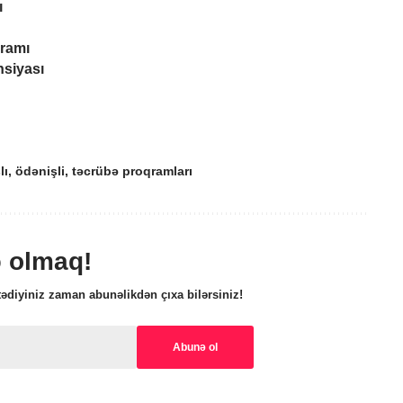
ı
ramı
nsiyası
lı
,
ödənişli
,
təcrübə proqramları
ə olmaq!
ədiyiniz zaman abunəlikdən çıxa bilərsiniz!