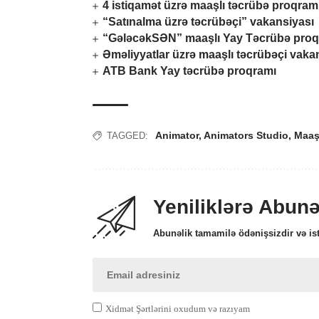
4 istiqamət üzrə maaşlı təcrübə proqram
“Satınalma üzrə təcrübəçi” vakansiyası
“GələcəkSƏN” maaşlı Yay Təcrübə proq
Əməliyyatlar üzrə maaşlı təcrübəçi vaka
ATB Bank Yay təcrübə proqramı
Animator
,
Animators Studio
,
Maaş
TAGGED:
Yeniliklərə Abun
Abunəlik tamamilə ödənişsizdir və ist
Xidmət Şərtlərini oxudum və razıyam