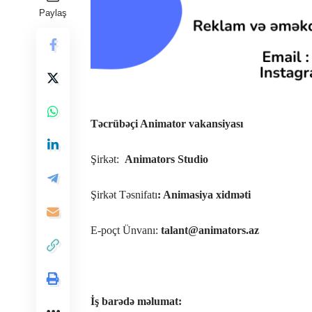
Paylaş
Təcrübəçi Animator vakansiyası
Şirkət:
Animators Studio
Şirkət Təsnifatı
: Animasiya xidməti
E-poçt Ünvanı:
talant@animators.az
İş barədə məlumat: