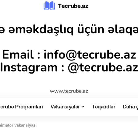
crübə Proqramları
Vakansiyalar
Təqaüdlər
Daha 
nimator vakansiyası