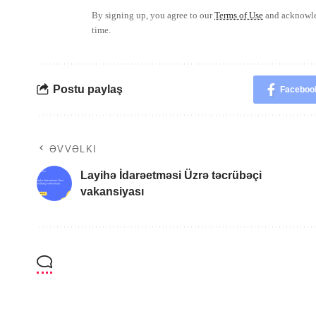
By signing up, you agree to our
Terms of Use
and acknowled
time.
Postu paylaş
Faceboo
ƏVVƏLKI
Layihə İdarəetməsi Üzrə təcrübəçi
vakansiyası