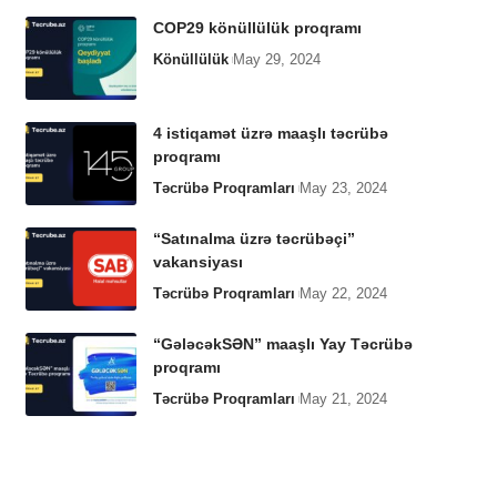
COP29 könüllülük proqramı
Könüllülük
May 29, 2024
4 istiqamət üzrə maaşlı təcrübə
proqramı
Təcrübə Proqramları
May 23, 2024
“Satınalma üzrə təcrübəçi”
vakansiyası
Təcrübə Proqramları
May 22, 2024
“GələcəkSƏN” maaşlı Yay Təcrübə
proqramı
Təcrübə Proqramları
May 21, 2024