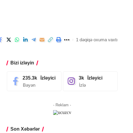
1 dəqiqə oxuma vaxtı
Bizi izləyin
235.3k
İzləyici
3k
İzləyici
Bəyən
İzlə
- Reklam -
Son Xəbərlər