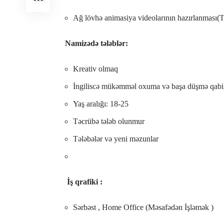
Ağ lövhə animasiya videolarının hazırlanması(Tə
Namizədə tələblər:
Kreativ olmaq
İngiliscə mükəmməl oxuma və başa düşmə qabil
Yaş aralığı: 18-25
Təcrübə tələb olunmur
Tələbələr və yeni məzunlar
İş qrafiki :
Sərbəst , Home Office (Məsafədən İşləmək )