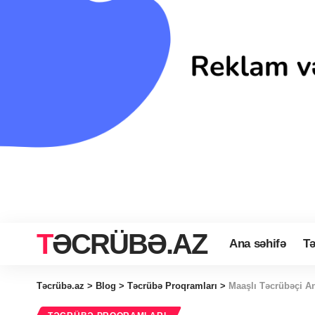
TƏCRÜBƏ.AZ
Ana səhifə
Tə
Təcrübə.az
>
Blog
>
Təcrübə Proqramları
>
Maaşlı Təcrübəçi A