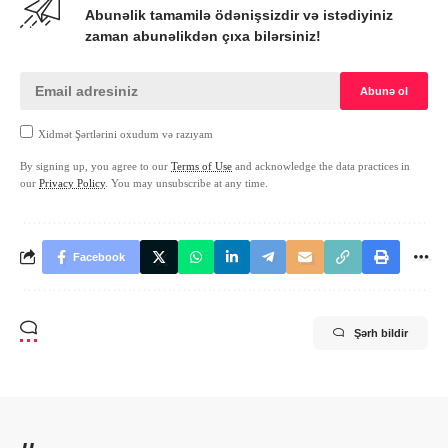
Abunəlik tamamilə ödənişsizdir və istədiyiniz
zaman abunəlikdən çıxa bilərsiniz!
Xidmət Şərtlərini oxudum və razıyam
By signing up, you agree to our
Terms of Use
and acknowledge the data practices in
our
Privacy Policy
. You may unsubscribe at any time.
Facebook
Şərh bildir