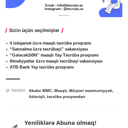
Sizin üçün seçilmişlər
4 istiqamət üzrə maaşlı təcrübə proqramı
“Satınalma üzrə təcrübəçi” vakansiyası
“GələcəkSƏN” maaşlı Yay Təcrübə proqramı
Əməliyyatlar üzrə maaşlı təcrübəçi vakansiyası
ATB Bank Yay təcrübə proqramı
Akabe MMC
,
Maaşlı
,
Müştəri məmnuniyyəti
,
TAGGED:
ödənişli
,
təcrübə proqramları
Yeniliklərə Abunə olmaq!