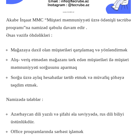
Akabe İnşaat MMC “Müştəri məmnuniyyəti üzrə ödənişli təcrübə
proqramı”na namizəd qəbulu davam edir .
Əsas vəzifə öhdəlikləri :
Mağazaya daxil olan müştəriləri qarşılamaq və yönləndirmək
Alış- veriş etmədən mağazanı tərk edən müştəriləri ilə müştəri
məmnuniyyəti sorğusunu aparmaq
Sorğu üzrə aylıq hesabatlar tərtib etmək və müvafiq şöbəyə
təqdim etmək.
Namizədə tələblər :
Azərbaycan dili yazılı və şifahi əla səviyyədə, rus dili biliyi
üstünlükdür.
Office proqramlarında sərbəst işləmək