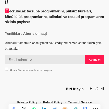
//
Tecrube.az təcrübə proqramlarını, pulsuz kursları,
könüllülük proqramlarını, təlimləri və təqaüd proqramlarını
sizinlə paylaşır.
Yeniliklərə Abunə olmaq!
Abunəlik tamamilə ödənişsizdir və istədiyiniz zaman abunəlikdən çıxa
bilərsiniz!
Xidmət Şərtlərini oxudum və razıyam
Bizi izləyin
Privacy Policy
Refund Policy
Terms of Service