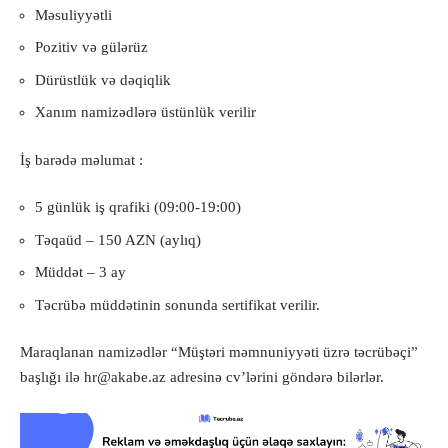
Məsuliyyətli
Pozitiv və gülərüz
Dürüstlük və dəqiqlik
Xanım namizədlərə üstünlük verilir
İş barədə məlumat :
5 günlük iş qrafiki (09:00-19:00)
Təqaüd – 150 AZN (aylıq)
Müddət – 3 ay
Təcrübə müddətinin sonunda sertifikat verilir.
Maraqlanan namizədlər “Müştəri məmnuniyyəti üzrə təcrübəçi”
başlığı ilə
hr@akabe.az
adresinə cv’lərini göndərə bilərlər.