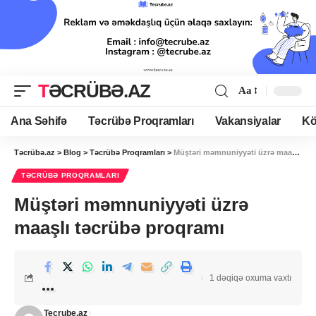
TƏCRÜBƏ.AZ
Aa
Ana Səhifə
Təcrübə Proqramları
Vakansiyalar
Kö
Təcrübə.az
>
Blog
>
Təcrübə Proqramları
>
Müştəri məmnuniyyəti üzrə maaşlı təcrübə proqramı
TƏCRÜBƏ PROQRAMLARI
Müştəri məmnuniyyəti üzrə
maaşlı təcrübə proqramı
1 dəqiqə oxuma vaxtı
Tecrube.az