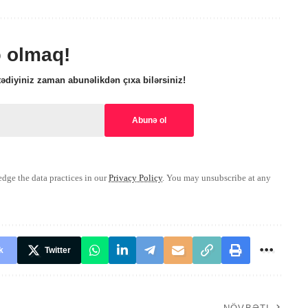
ə olmaq!
ədiyiniz zaman abunəlikdən çıxa bilərsiniz!
ge the data practices in our
Privacy Policy
. You may unsubscribe at any
k
Twitter