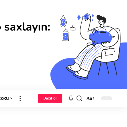
çoxu
Aa
Daxil ol