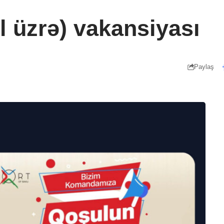
l üzrə) vakansiyası
Paylaş