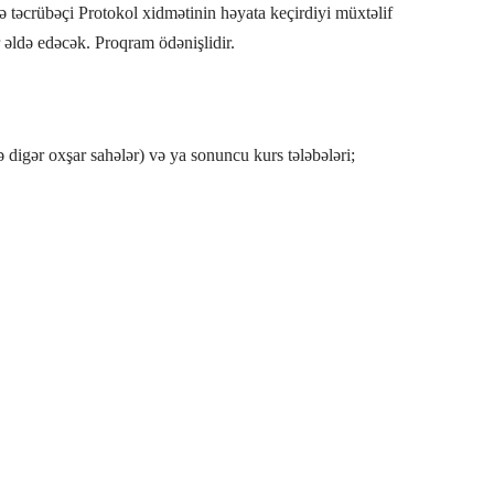
 təcrübəçi Protokol xidmətinin həyata keçirdiyi müxtəlif
ər əldə edəcək. Proqram ödənişlidir.
və digər oxşar sahələr) və ya sonuncu kurs tələbələri;