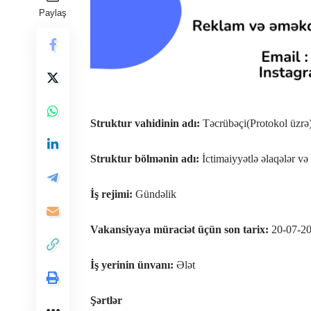
Paylaş
Struktur vahidinin adı:
Təcrübəçi(Protokol üzrə
Struktur bölmənin adı:
İctimaiyyətlə əlaqələr və
İş rejimi:
Gündəlik
Vakansiyaya müraciət üçün son tarix:
20-07-2
İş yerinin ünvanı:
Ələt
Şərtlər