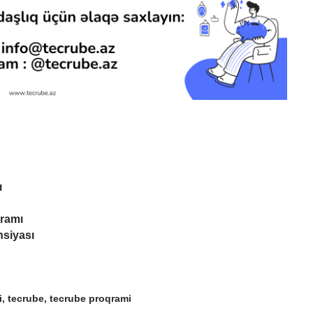
ı
ramı
nsiyası
i
,
tecrube
,
tecrube proqrami