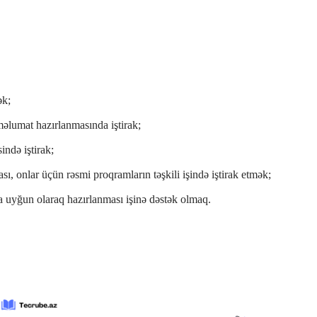
ək;
məlumat hazırlanmasında iştirak;
ində iştirak;
, onlar üçün rəsmi proqramların təşkili işində iştirak etmək;
a uyğun olaraq hazırlanması işinə dəstək olmaq.