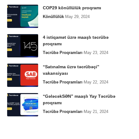
COP29 könüllülük proqramı
Könüllülük
May 29, 2024
4 istiqamət üzrə maaşlı təcrübə
proqramı
Təcrübə Proqramları
May 23, 2024
“Satınalma üzrə təcrübəçi”
vakansiyası
Təcrübə Proqramları
May 22, 2024
“GələcəkSƏN” maaşlı Yay Təcrübə
proqramı
Təcrübə Proqramları
May 21, 2024