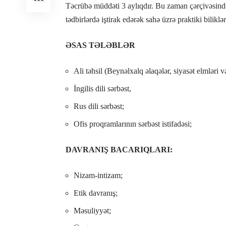
Təcrübə müddəti 3 aylıqdır. Bu zaman çərçivəsində
tədbirlərdə iştirak edərək sahə üzrə praktiki bilikl
ƏSAS TƏLƏBLƏR
Ali təhsil (Beynəlxalq əlaqələr, siyasət elmləri 
İngilis dili sərbəst,
Rus dili sərbəst;
Ofis proqramlarının sərbəst istifadəsi;
DAVRANIŞ BACARIQLARI:
Nizam-intizam;
Etik davranış;
Məsuliyyət;