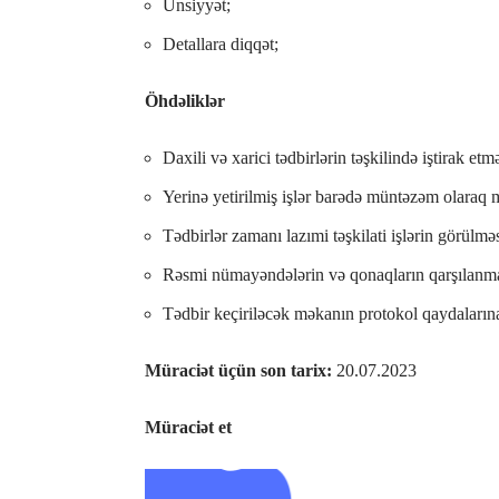
Ünsiyyət;
Detallara diqqət;
Öhdəliklər
Daxili və xarici tədbirlərin təşkilində iştirak etm
Yerinə yetirilmiş işlər barədə müntəzəm olaraq 
Tədbirlər zamanı lazımi təşkilati işlərin görülməs
Rəsmi nümayəndələrin və qonaqların qarşılanması
Tədbir keçiriləcək məkanın protokol qaydaların
Müraciət üçün son tarix:
20.07.2023
Müraciət et