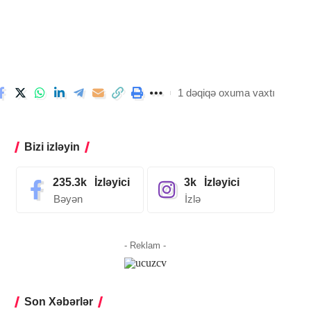
1 dəqiqə oxuma vaxtı
Bizi izləyin
235.3k
İzləyici
3k
İzləyici
Bəyən
İzlə
- Reklam -
Son Xəbərlər