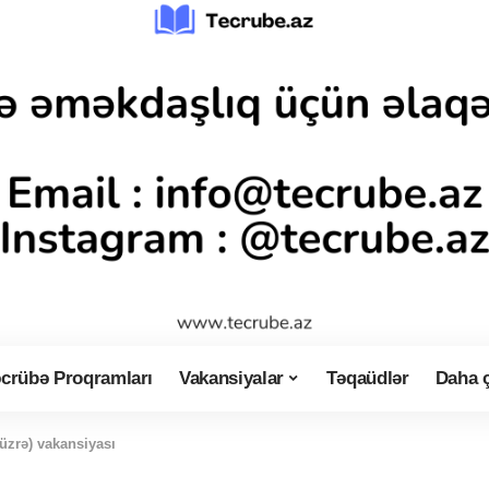
crübə Proqramları
Vakansiyalar
Təqaüdlər
Daha 
üzrə) vakansiyası