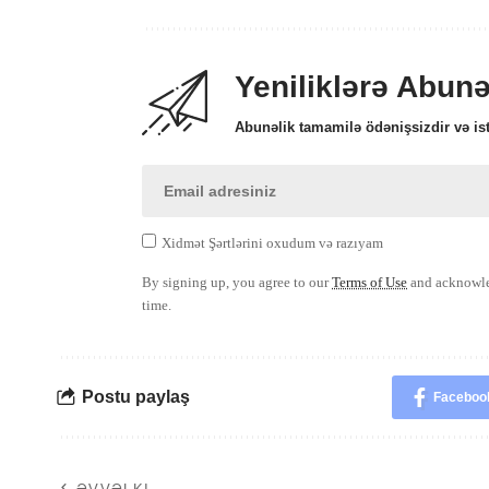
Yeniliklərə Abun
Abunəlik tamamilə ödənişsizdir və ist
Xidmət Şərtlərini oxudum və razıyam
By signing up, you agree to our
Terms of Use
and acknowled
time.
Postu paylaş
Faceboo