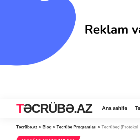
TƏCRÜBƏ.AZ
Ana səhifə
Tə
Təcrübə.az
>
Blog
>
Təcrübə Proqramları
>
Təcrübəçi(Protokol 