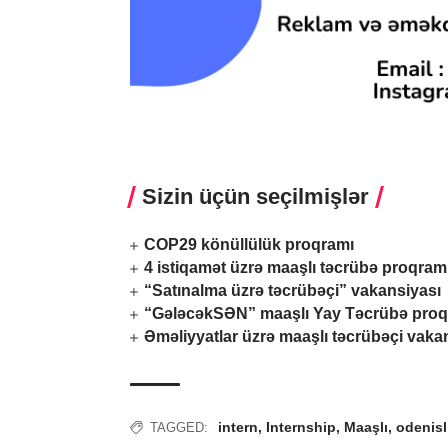
Sizin üçün seçilmişlər
COP29 könüllülük proqramı
4 istiqamət üzrə maaşlı təcrübə proqram
“Satınalma üzrə təcrübəçi” vakansiyası
“GələcəkSƏN” maaşlı Yay Təcrübə proq
Əməliyyatlar üzrə maaşlı təcrübəçi vaka
intern
,
Internship
,
Maaşlı
,
odenisl
TAGGED: