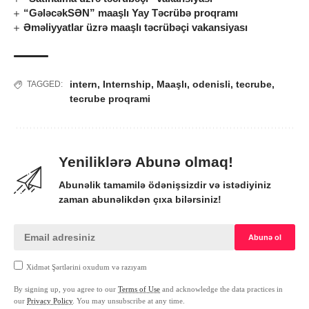
“GələcəkSƏN” maaşlı Yay Təcrübə proqramı
Əməliyyatlar üzrə maaşlı təcrübəçi vakansiyası
intern
,
Internship
,
Maaşlı
,
odenisli
,
tecrube
,
TAGGED:
tecrube proqrami
Yeniliklərə Abunə olmaq!
Abunəlik tamamilə ödənişsizdir və istədiyiniz
zaman abunəlikdən çıxa bilərsiniz!
Xidmət Şərtlərini oxudum və razıyam
By signing up, you agree to our
Terms of Use
and acknowledge the data practices in
our
Privacy Policy
. You may unsubscribe at any time.