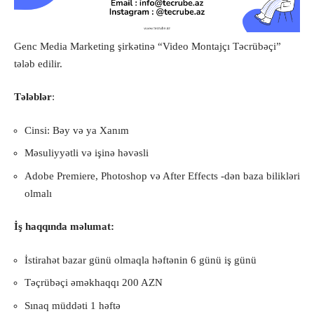
Genc Media Marketing şirkətinə “Video Montajçı Təcrübəçi”
tələb edilir.
Tələblər
:
Cinsi: Bəy və ya Xanım
Məsuliyyətli və işinə həvəsli
Adobe Premiere, Photoshop və After Effects -dən baza bilikləri
olmalı
İş haqqında məlumat:
İstirahət bazar günü olmaqla həftənin 6 günü iş günü
Təçrübəçi əməkhaqqı 200 AZN
Sınaq müddəti 1 həftə