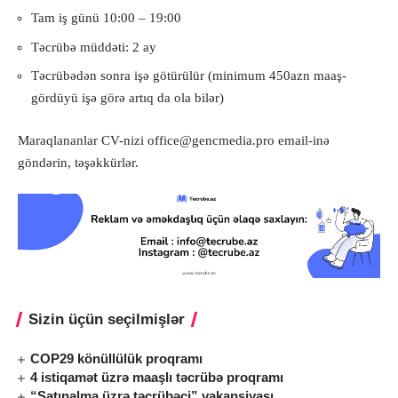
Tam iş günü 10:00 – 19:00
Təcrübə müddəti: 2 ay
Təcrübədən sonra işə götürülür (minimum 450azn maaş-
gördüyü işə görə artıq da ola bilər)
Maraqlananlar CV-nizi
office@gencmedia.pro
email-inə
göndərin, təşəkkürlər.
Sizin üçün seçilmişlər
COP29 könüllülük proqramı
4 istiqamət üzrə maaşlı təcrübə proqramı
“Satınalma üzrə təcrübəçi” vakansiyası