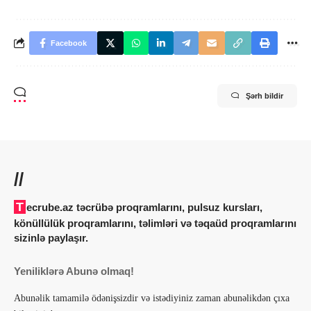
Facebook
Şərh bildir
//
Tecrube.az təcrübə proqramlarını, pulsuz kursları,
könüllülük proqramlarını, təlimləri və təqaüd proqramlarını
sizinlə paylaşır.
Yeniliklərə Abunə olmaq!
Abunəlik tamamilə ödənişsizdir və istədiyiniz zaman abunəlikdən çıxa