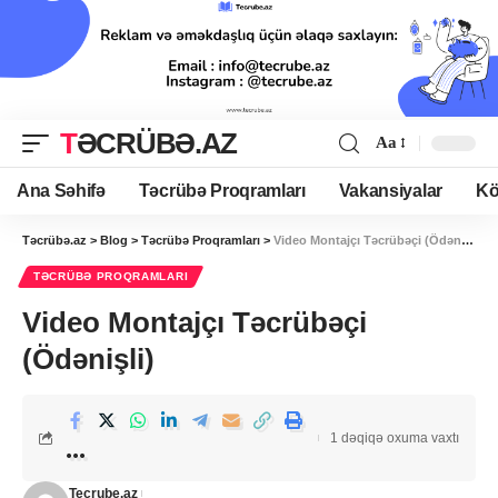
TƏCRÜBƏ.AZ
Aa
Ana Səhifə
Təcrübə Proqramları
Vakansiyalar
Kö
Təcrübə.az
>
Blog
>
Təcrübə Proqramları
>
Video Montajçı Təcrübəçi (Ödənişli)
TƏCRÜBƏ PROQRAMLARI
Video Montajçı Təcrübəçi
(Ödənişli)
1 dəqiqə oxuma vaxtı
Tecrube.az