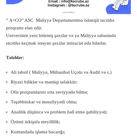
” A+CO” ASC Maliyyə Departamentinə ödənişli təcrübə
proqramı elan edir.
Universiteti yeni bitirmiş şəxslər və ya Maliyyə sahəsində
təcrübə keçmək istəyən şəxslər müraciət edə bilərlər.
Tələblər:
Ali təhsil ( Maliyyə, Mühasibat Uçotu və Audit və s.)
Riyazi biliklər və məntiqi təfəkkür;
Ofis proqramlarını orta səviyyədə bilmə;
Təşəbbüskar və məsuliyyətli olma;
Analitik düşüncə və problem həll etmə qabiliyyəti;
Özünü inkişafa meyillilik;
Komandada işləmə bacarığı;