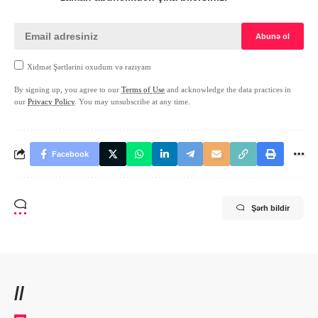
Xidmət Şərtlərini oxudum və razıyam
By signing up, you agree to our
Terms of Use
and acknowledge the data practices in
our
Privacy Policy
. You may unsubscribe at any time.
Facebook
Şərh bildir
//