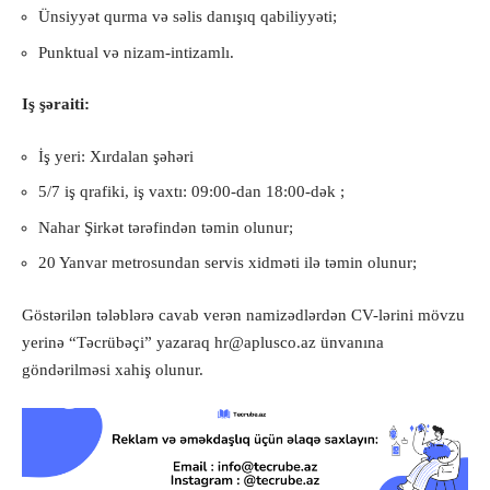
Ünsiyyət qurma və səlis danışıq qabiliyyəti;
Punktual və nizam-intizamlı.
Iş şəraiti:
İş yeri: Xırdalan şəhəri
5/7 iş qrafiki, iş vaxtı: 09:00-dan 18:00-dək ;
Nahar Şirkət tərəfindən təmin olunur;
20 Yanvar metrosundan servis xidməti ilə təmin olunur;
Göstərilən tələblərə cavab verən namizədlərdən CV-lərini mövzu
yerinə “Təcrübəçi” yazaraq
hr@aplusco.az
ünvanına
göndərilməsi xahiş olunur.