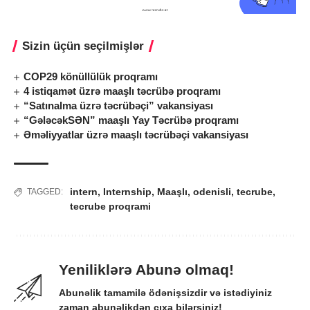
Sizin üçün seçilmişlər
COP29 könüllülük proqramı
4 istiqamət üzrə maaşlı təcrübə proqramı
“Satınalma üzrə təcrübəçi” vakansiyası
“GələcəkSƏN” maaşlı Yay Təcrübə proqramı
Əməliyyatlar üzrə maaşlı təcrübəçi vakansiyası
intern
,
Internship
,
Maaşlı
,
odenisli
,
tecrube
,
TAGGED:
tecrube proqrami
Yeniliklərə Abunə olmaq!
Abunəlik tamamilə ödənişsizdir və istədiyiniz
zaman abunəlikdən çıxa bilərsiniz!