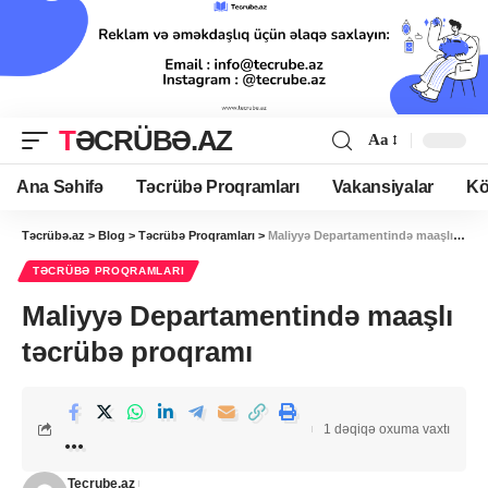
TƏCRÜBƏ.AZ
Aa
Ana Səhifə
Təcrübə Proqramları
Vakansiyalar
Kö
Təcrübə.az
>
Blog
>
Təcrübə Proqramları
>
Maliyyə Departamentində maaşlı təcrübə proqramı
TƏCRÜBƏ PROQRAMLARI
Maliyyə Departamentində maaşlı
təcrübə proqramı
1 dəqiqə oxuma vaxtı
Tecrube.az