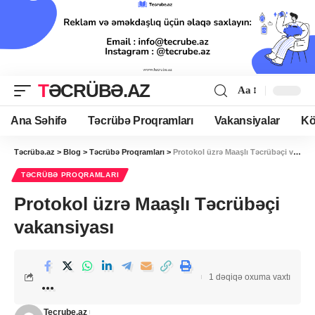
TƏCRÜBƏ.AZ
Aa
Ana Səhifə
Təcrübə Proqramları
Vakansiyalar
Kö
Təcrübə.az
>
Blog
>
Təcrübə Proqramları
>
Protokol üzrə Maaşlı Təcrübəçi vakansiyası
TƏCRÜBƏ PROQRAMLARI
Protokol üzrə Maaşlı Təcrübəçi
vakansiyası
1 dəqiqə oxuma vaxtı
Tecrube.az