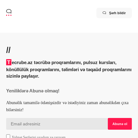
Şərh bildir
//
Tecrube.az təcrübə proqramlarını, pulsuz kursları,
könüllülük proqramlarını, təlimləri və təqaüd proqramlarını
sizinlə paylaşır.
Yeniliklərə Abunə olmaq!
Abunəlik tamamilə ödənişsizdir və istədiyiniz zaman abunəlikdən çıxa
bilərsiniz!
Xidmət Şərtlərini oxudum və razıyam