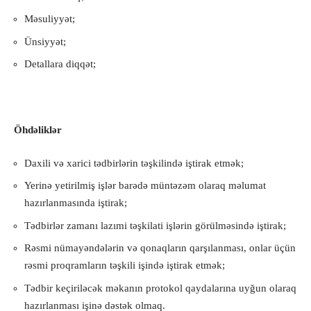
Məsuliyyət;
Ünsiyyət;
Detallara diqqət;
Öhdəliklər
Daxili və xarici tədbirlərin təşkilində iştirak etmək;
Yerinə yetirilmiş işlər barədə müntəzəm olaraq məlumat
hazırlanmasında iştirak;
Tədbirlər zamanı lazımi təşkilati işlərin görülməsində iştirak;
Rəsmi nümayəndələrin və qonaqların qarşılanması, onlar üçün
rəsmi proqramların təşkili işində iştirak etmək;
Tədbir keçiriləcək məkanın protokol qaydalarına uyğun olaraq
hazırlanması işinə dəstək olmaq.