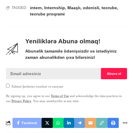
intern
,
Internship
,
Maaşlı
,
odenisli
,
tecrube
,
TAGGED:
tecrube proqrami
Yeniliklərə Abunə olmaq!
Abunəlik tamamilə ödənişsizdir və istədiyiniz
zaman abunəlikdən çıxa bilərsiniz!
Xidmət Şərtlərini oxudum və razıyam
By signing up, you agree to our
Terms of Use
and acknowledge the data practices in
our
Privacy Policy
. You may unsubscribe at any time.
Facebook