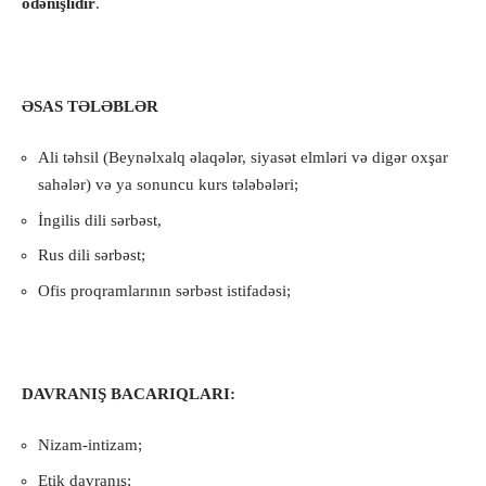
ödənişlidir
.
ƏSAS TƏLƏBLƏR
Ali təhsil (Beynəlxalq əlaqələr, siyasət elmləri və digər oxşar
sahələr) və ya sonuncu kurs tələbələri;
İngilis dili sərbəst,
Rus dili sərbəst;
Ofis proqramlarının sərbəst istifadəsi;
DAVRANIŞ BACARIQLARI:
Nizam-intizam;
Etik davranış;