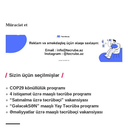
Müraciət et
Sizin üçün seçilmişlər
COP29 könüllülük proqramı
4 istiqamət üzrə maaşlı təcrübə proqramı
“Satınalma üzrə təcrübəçi” vakansiyası
“GələcəkSƏN” maaşlı Yay Təcrübə proqramı
Əməliyyatlar üzrə maaşlı təcrübəçi vakansiyası