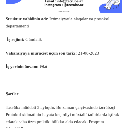
Struktur vahidinin adı:
İctimaiyyətlə əlaqələr və protokol
departamenti
İş rejimi:
Gündəlik
Vakansiyaya müraciət üçün son tarix:
21-08-2023
İş yerinin ünvanı:
Ələt
Şərtlər
Təcrübə müddəti 3 aylıqdır. Bu zaman çərçivəsində təcrübəçi
Protokol xidmətinin həyata keçirdiyi müxtəlif tədbirlərdə iştirak
edərək sahə üzrə praktiki biliklər əldə edəcək. Proqram